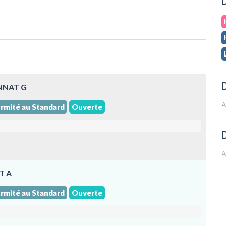
D
D
ONNAT G
A
rmité au Standard
Ouverte
A
T A
rmité au Standard
Ouverte