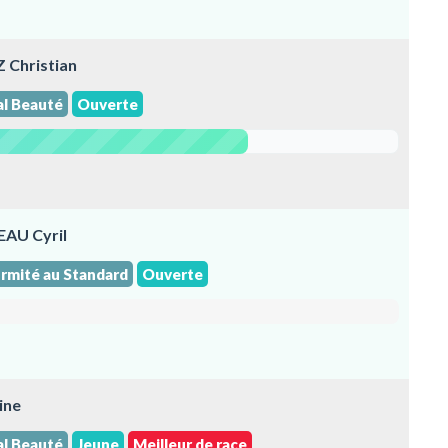
 Christian
al Beauté
Ouverte
EAU Cyril
rmité au Standard
Ouverte
ine
al Beauté
Jeune
Meilleur de race