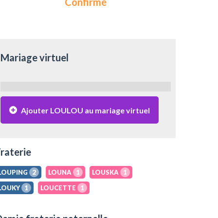
Confirmé
Mariage virtuel
Ajouter LOULOU au mariage virtuel
raterie
LOUPING
2
LOUNA
1
LOUSKA
1
LOUKY
1
LOUCETTE
1