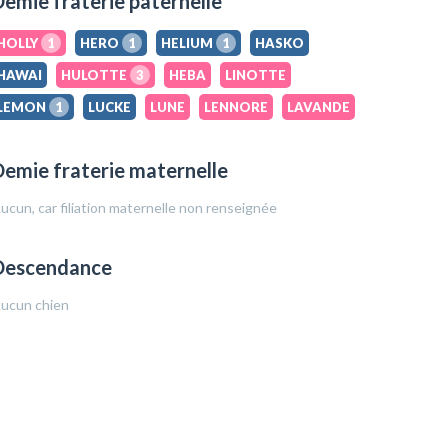
emie fraterie paternelle
HOLLY
1
HERO
1
HELIUM
1
HASKO
HAWAI
HULOTTE
3
HEBA
LINOTTE
LEMON
1
LUCKE
LUNE
LENNORE
LAVANDE
emie fraterie maternelle
ucun, car filiation maternelle non renseignée
Descendance
ucun chien