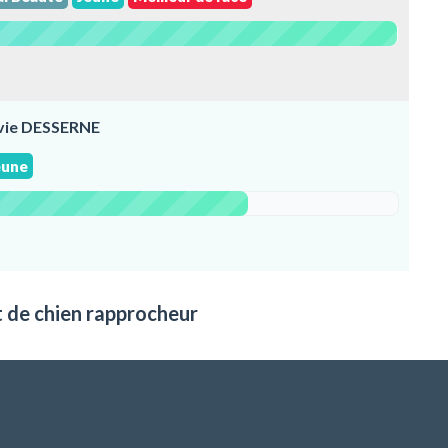
lvie DESSERNE
eune
t de chien rapprocheur