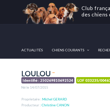
Club frança
des chiens 
ACTUALITÉS
CHIENS COURANTS
RECHE
LOULOU
Identifié : 250269810692524
LOF 033235/0046
Né le 14/07/2015
Proprietaire :
Michel GERARD
Producteur :
Christine CANON