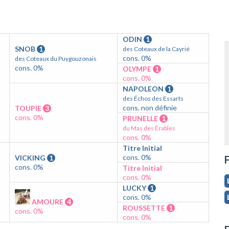
ODIN
1
SNOB
1
des Coteaux de la Cayrié
cons. 0%
des Coteaux du Puygouzonais
cons. 0%
OLYMPE
1
cons. 0%
NAPOLEON
1
des Échos des Essarts
cons. non définie
TOUPIE
3
cons. 0%
PRUNELLE
1
du Mas des Érables
cons. 0%
Titre Initial
cons. 0%
VICKING
1
F
cons. 0%
Titre Initial
cons. 0%
LUCKY
1
cons. 0%
AMOURE
4
ROUSSETTE
1
cons. 0%
cons. 0%