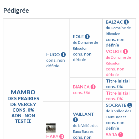
Pédigrée
BALZAC
1
du Domaine de
Riboulon
EOLE
1
cons. non
du Domaine de
définie
Riboulon
VOLIGE
1
cons. non
HUGO
1
du Domaine de
définie
cons. non
Riboulon
définie
cons. non
définie
Titre Initial
cons. 0%
BIANCA
1
MAMBO
cons. 0%
Titre Initial
DES PRAIRIES
cons. 0%
DE VERCEY
SOCRATE
1
CONS. 0%
de la Vallée des
VAILLANT
ADN : NON
Eaux Basses
1
TESTÉE
cons. non
de la Vallée des
définie
Eaux Basses
SARA
1
HABY
3
cons. non