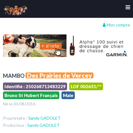
Mon compte
Des Prairies de Vercey
MAMBO
Identifié : 250268712483229
LOF 002631/**
Bruno St Hubert Français
Male
Né le 03/08/2016
Proprietaire :
Sandy GADOLET
Producteur :
Sandy GADOLET