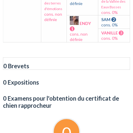
de la Vallée des
des terres
définie
Eaux Basses
d'émotions
cons. 0%
cons. non
définie
SAM
2
ENDY
cons. 0%
1
VANILLE
3
cons. non
cons. 0%
définie
0 Brevets
0 Expositions
0 Examens pour l'obtention du certificat de
chien rapprocheur
0