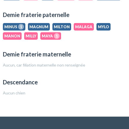
Demie fraterie paternelle
MINUS
1
MAGNUM
MILTON
MALAGA
MYLO
MANON
MILLY
MAYA
1
Demie fraterie maternelle
Aucun, car filiation maternelle non renseignée
Descendance
Aucun chien