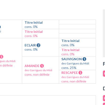
Titre Initial
cons. 0%
%
Titre Initial
cons. 0%
Titre Initial
cons. 0%
ECLAIR
2
cons. 0%
Titre Initial
cons. 0%
1
SAUVIGNON
1
gues du Midi
F
des Garrigues du Midi
n définie
AMANDE
1
cons. 25%
des Garrigues du Midi
RESCAPEE
1
cons. non définie
des Garrigues du Midi
cons. non définie
D