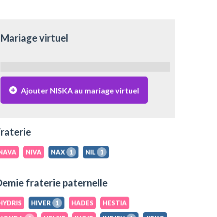
Mariage virtuel
Ajouter NISKA au mariage virtuel
raterie
NAVA
NIVA
NAX
1
NIL
1
emie fraterie paternelle
HYDRIS
HIVER
1
HADES
HESTIA