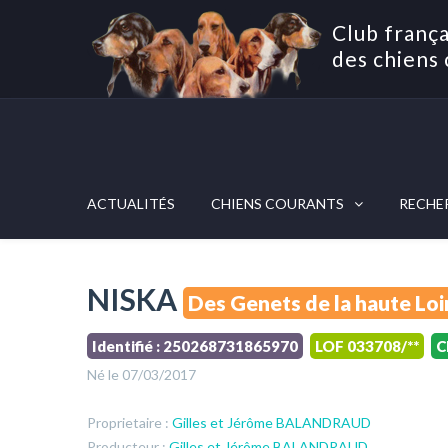
Club frança
des chiens 
ACTUALITÉS
CHIENS COURANTS
RECHE
NISKA
Des Genets de la haute Loi
Identifié : 250268731865970
LOF 033708/**
C
Né le 07/03/2017
Proprietaire :
Gilles et Jérôme BALANDRAUD
Producteur :
Gilles et Jérôme BALANDRAUD