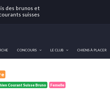
is des brunos et
courants suisses
RCHE
CONCOURS
LE CLUB
CHIENS À PLACER
re
hien Courant Suisse Bruno
Femelle