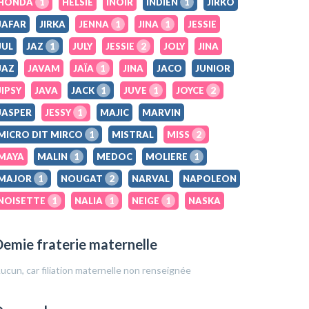
HONDA
1
HELSIE
INOIR
INDIEN
1
JIRKO
JAFAR
JIRKA
JENNA
1
JINA
1
JESSIE
JUL
JAZ
1
JULY
JESSIE
2
JOLY
JINA
JAZ
JAVAM
JAÏA
1
JINA
JACO
JUNIOR
JIPSY
JAVA
JACK
1
JUVE
1
JOYCE
2
JASPER
JESSY
1
MAJIC
MARVIN
MICRO DIT MIRCO
1
MISTRAL
MISS
2
MAYA
MALIN
1
MEDOC
MOLIERE
1
MAJOR
1
NOUGAT
2
NARVAL
NAPOLEON
NOISETTE
1
NALIA
1
NEIGE
1
NASKA
emie fraterie maternelle
ucun, car filiation maternelle non renseignée