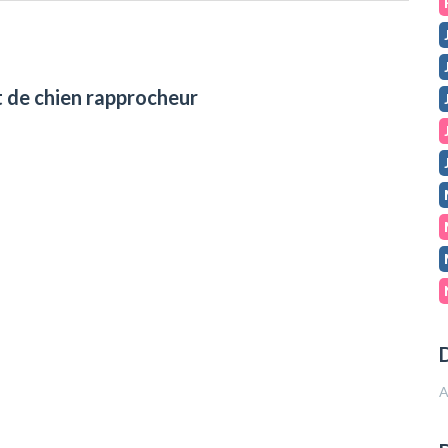
t de chien rapprocheur
D
A