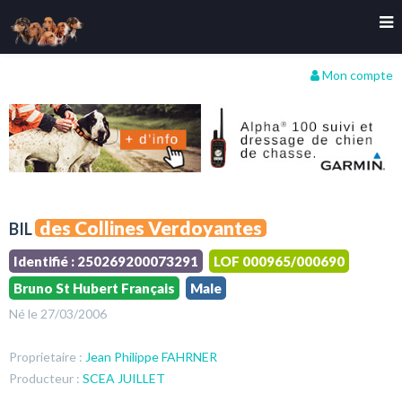
Mon compte
des Collines Verdoyantes
BIL
Identifié : 250269200073291
LOF 000965/000690
Bruno St Hubert Français
Male
Né le 27/03/2006
Proprietaire :
Jean Philippe FAHRNER
Producteur :
SCEA JUILLET