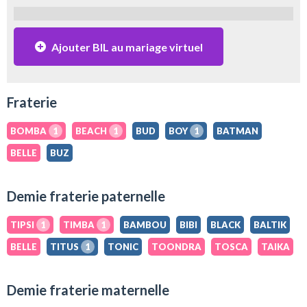
Ajouter BIL au mariage virtuel
Fraterie
BOMBA
1
BEACH
1
BUD
BOY
1
BATMAN
BELLE
BUZ
Demie fraterie paternelle
TIPSI
1
TIMBA
1
BAMBOU
BIBI
BLACK
BALTIK
BELLE
TITUS
1
TONIC
TOONDRA
TOSCA
TAIKA
Demie fraterie maternelle