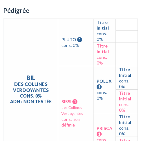
Pédigrée
Titre
Initial
cons.
0%
PLUTO
1
cons. 0%
Titre
Initial
cons.
0%
Titre
Initial
BIL
cons.
POLUX
DES COLLINES
0%
1
VERDOYANTES
cons.
Titre
CONS. 0%
0%
Initial
ADN : NON TESTÉE
SISSI
1
cons.
des Collines
0%
Verdoyantes
Titre
cons. non
Initial
définie
cons.
PRISCA
0%
1
cons.
Titre