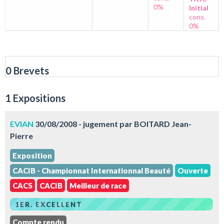
0%
Initial
cons.
0%
0 Brevets
1 Expositions
EVIAN
30/08/2008 - jugement par BOITARD Jean-
Pierre
Exposition
CACIB - Championnat Internationnal Beauté
Ouverte
CACS
CACIB
Meilleur de race
1ER. EXCELLENT
Compte rendu