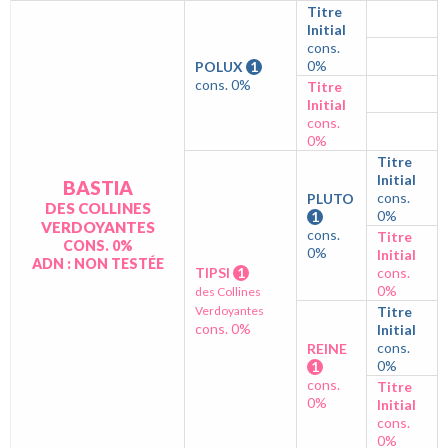
Titre
Initial
cons.
0%
POLUX
1
cons. 0%
Titre
Initial
cons.
0%
Titre
Initial
BASTIA
cons.
PLUTO
DES COLLINES
0%
1
VERDOYANTES
cons.
Titre
CONS. 0%
0%
Initial
ADN : NON TESTÉE
TIPSI
1
cons.
0%
des Collines
Verdoyantes
Titre
cons. 0%
Initial
cons.
REINE
0%
1
cons.
Titre
0%
Initial
cons.
0%