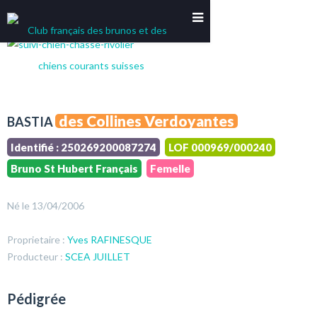
Mon compte
des Collines Verdoyantes
BASTIA
Identifié : 250269200087274
LOF 000969/000240
Bruno St Hubert Français
Femelle
Né le 13/04/2006
Proprietaire :
Yves RAFINESQUE
Producteur :
SCEA JUILLET
Pédigrée