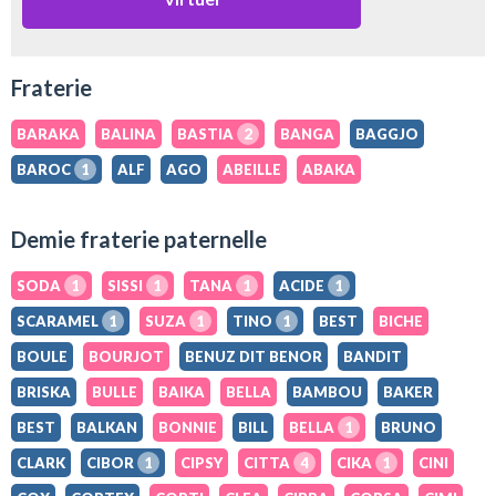
Fraterie
BARAKA
BALINA
BASTIA
2
BANGA
BAGGJO
BAROC
1
ALF
AGO
ABEILLE
ABAKA
Demie fraterie paternelle
SODA
1
SISSI
1
TANA
1
ACIDE
1
SCARAMEL
1
SUZA
1
TINO
1
BEST
BICHE
BOULE
BOURJOT
BENUZ DIT BENOR
BANDIT
BRISKA
BULLE
BAIKA
BELLA
BAMBOU
BAKER
BEST
BALKAN
BONNIE
BILL
BELLA
1
BRUNO
CLARK
CIBOR
1
CIPSY
CITTA
4
CIKA
1
CINI