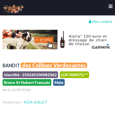
Mon compte
des Collines Verdoyantes
BANDIT
Identifié : 250269200082062
LOF 000971/**
Bruno St Hubert Français
Male
Né le 13/04/2006
Producteur :
SCEA JUILLET