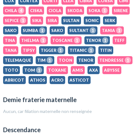
COX
CORTEX
CORTI
CLEA
CIBRA
CORSA
CIMI
CHILA
4
CISKA
CIOLA
SKODA
SOKA
1
SIRENE
SEPICE
1
SIKA
SIRA
SULTAN
SONIC
SERK
SAKO
SUMBA
1
SAKO
SULTANT
1
TANIA
1
TINA
THELMA
1
TOSCANE
1
TENOR
1
TEFF
TANA
TIPSY
TIGGER
1
TITANIC
1
TITIN
TELEMAQUE
TIM
1
TOON
TENOR
TENDRESSE
1
TOTO
TOM
1
TOXANE
AMIS
AXA
ABYSSE
ABRICOT
ATHOS
ACRO
ASTICOT
Demie fraterie maternelle
Aucun, car filiation maternelle non renseignée
Descendance