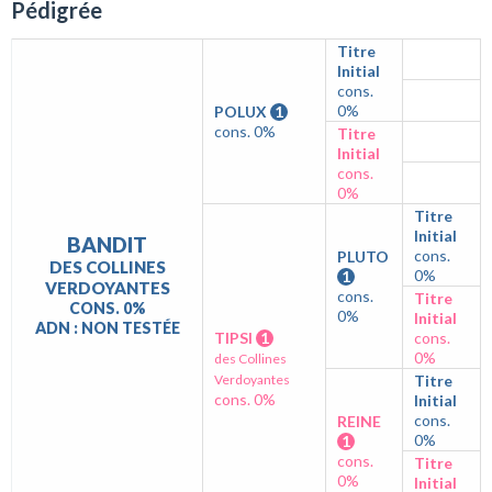
Pédigrée
Titre
Initial
cons.
0%
POLUX
1
cons. 0%
Titre
Initial
cons.
0%
Titre
Initial
BANDIT
cons.
PLUTO
DES COLLINES
0%
1
VERDOYANTES
cons.
Titre
CONS. 0%
0%
Initial
ADN : NON TESTÉE
TIPSI
1
cons.
0%
des Collines
Verdoyantes
Titre
cons. 0%
Initial
cons.
REINE
0%
1
cons.
Titre
0%
Initial