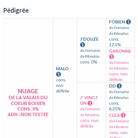
Pédigrée
FOBIEN
1
du Domaine
de Riboulon
J'DOUZE
cons.
1
12.5%
du Domaine
GARONNE
de Riboulon
1
cons. 0%
du Domaine
MALO
de Riboulon
cons. non
1
définie
cons.
non
DD
1
NUAGE
définie
du Domaine
DE LA VALAIS DU
J' VINGT
de Riboulon
COEUR BOISER
UN
1
cons.
6.25%
CONS. 0%
du Domaine
ADN : NON TESTÉE
de Riboulon
CLEA
1
cons. non
du Domaine
définie
de Riboulon
cons. non
définie