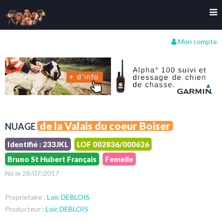
Mon compte
de la Valais du coeur Boiser
NUAGE
Identifié : 233JKL
LOF 002836/000626
Bruno St Hubert Français
Femelle
Né le 28/07/2017
Proprietaire :
Loïc DEBLOIS
Producteur :
Loïc DEBLOIS