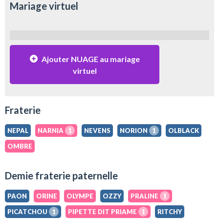
Mariage virtuel
Ajouter NUAGE au mariage
virtuel
Fraterie
NEPAL
NARNIA
1
NEVENS
NORION
1
OLBLACK
OMBRE
Demie fraterie paternelle
PAON
ORINE
OLYMPE
OZZY
PRALINE
1
PICATCHOU
1
PIPETTE DIT PRIAME
1
RITCHY