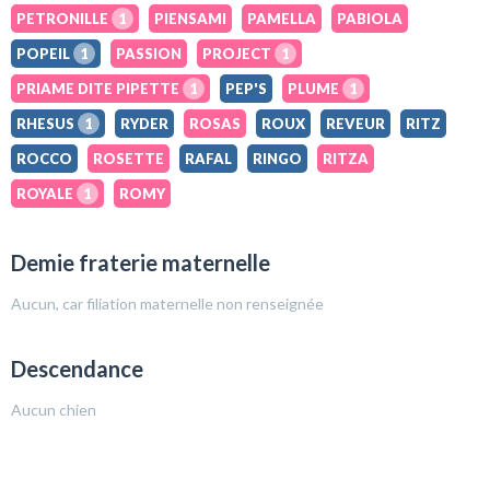
PETRONILLE
1
PIENSAMI
PAMELLA
PABIOLA
POPEIL
1
PASSION
PROJECT
1
PRIAME DITE PIPETTE
1
PEP'S
PLUME
1
RHESUS
1
RYDER
ROSAS
ROUX
REVEUR
RITZ
ROCCO
ROSETTE
RAFAL
RINGO
RITZA
ROYALE
1
ROMY
Demie fraterie maternelle
Aucun, car filiation maternelle non renseignée
Descendance
Aucun chien