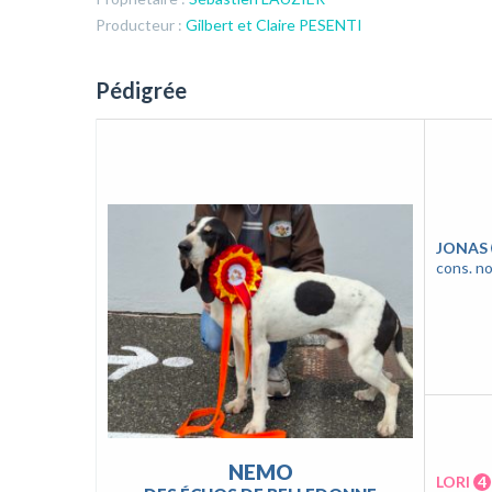
Producteur :
Gilbert et Claire PESENTI
Pédigrée
JONAS
cons. no
NEMO
LORI
4