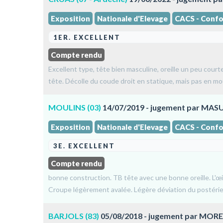
Exposition
Nationale d'Elevage
CACS - Confo
1ER. EXCELLENT
Compte rendu
Excellent type, tête bien masculine, oreille un peu cour
tête. Décolle du coude droit en statique, mais pas en
MOULINS (03)
14/07/2019 - jugement par MAS
Exposition
Nationale d'Elevage
CACS - Confo
3E. EXCELLENT
Compte rendu
bonne construction. TB tête avec une bonne oreille. L'œil
Croupe légèrement avalée. Légère déviation du postérieu
BARJOLS (83)
05/08/2018 - jugement par MOR