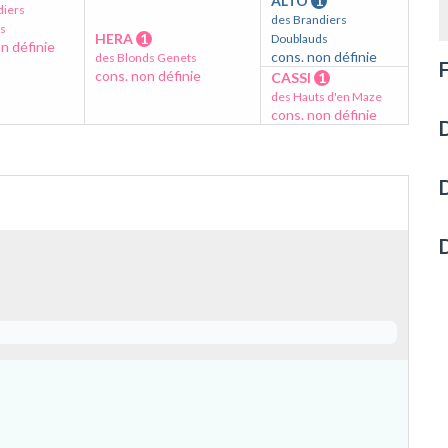
ALTO
1
diers
des Brandiers
s
HERA
1
Doublauds
n définie
cons. non définie
des Blonds Genets
F
cons. non définie
CASSI
1
des Hauts d'en Maze
cons. non définie
D
D