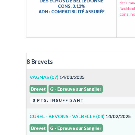
DES ÉCHOS DE BELLEDONNE
des Bran
CONS. 3.12%
Doublaud
ADN : COMPATIBILITÉ ASSURÉE
cons. no
8 Brevets
VAGNAS (07)
14/03/2025
Brevet
G - Epreuve sur Sanglier
0 PTS: INSUFFISANT
CUREL - BEVONS - VALBELLE (04)
14/02/2025
Brevet
G - Epreuve sur Sanglier