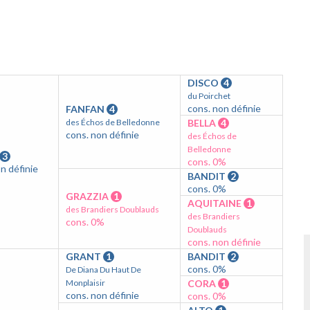
DISCO
4
du Poirchet
cons. non définie
FANFAN
4
des Échos de Belledonne
BELLA
4
cons. non définie
des Échos de
Belledonne
3
cons. 0%
n définie
BANDIT
2
cons. 0%
GRAZZIA
1
AQUITAINE
1
des Brandiers Doublauds
des Brandiers
cons. 0%
Doublauds
cons. non définie
GRANT
1
BANDIT
2
cons. 0%
De Diana Du Haut De
Monplaisir
CORA
1
cons. non définie
cons. 0%