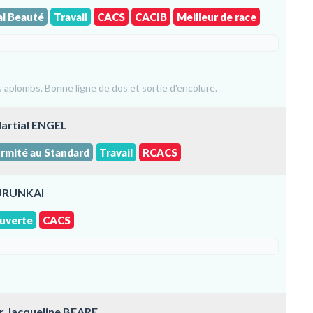
al Beauté
Travail
CACS
CACIB
Meilleur de race
s aplombs. Bonne ligne de dos et sortie d'encolure.
Martial ENGEL
rmité au Standard
Travail
RCACS
BURUNKAI
uverte
CACS
r Jacqueline BEARE