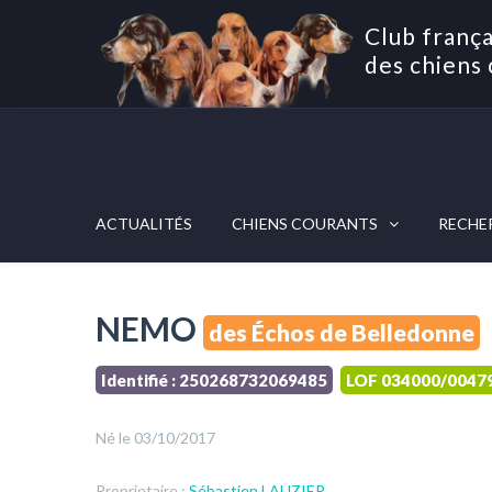
Club frança
des chiens 
ACTUALITÉS
CHIENS COURANTS
RECHE
NEMO
des Échos de Belledonne
Identifié : 250268732069485
LOF 034000/0047
Né le 03/10/2017
Proprietaire :
Sébastien LAUZIER