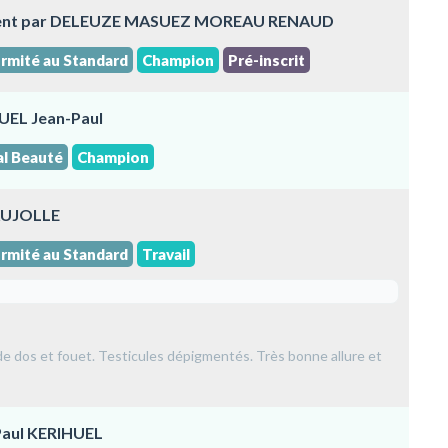
ement par DELEUZE MASUEZ MOREAU RENAUD
rmité au Standard
Champion
Pré-inscrit
UEL Jean-Paul
al Beauté
Champion
CAUJOLLE
rmité au Standard
Travail
e dos et fouet. Testicules dépigmentés. Très bonne allure et
Paul KERIHUEL