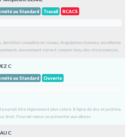
rmité au Standard
Travail
RCACS
te, dentition complète en ciseau, Angulations bonnes, excellente
 mouvement, mouvement correct compte tenu des circonstances.
UEZ C
rmité au Standard
Ouverte
 pourrait être légèrement plus coloré. B ligne de dos et poitrine.
r droit. Pourrait mieux se présenter aux allures
EAU C