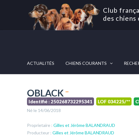
Club frança
des chiens 
ACTUALITÉS
CHIENS COURANTS
RECHE
OBLACK
Identifié : 250268732295341
LOF 034225/**
C
Né le 14/06/2018
Proprietaire :
Gilles et Jérôme BALANDRAUD
Producteur :
Gilles et Jérôme BALANDRAUD