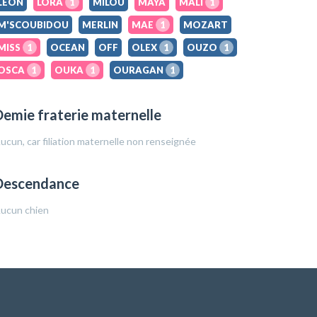
LEON
LORA
1
MILOU
MAYA
MALI
1
M'SCOUBIDOU
MERLIN
MAE
1
MOZART
MISS
1
OCEAN
OFF
OLEX
1
OUZO
1
OSCA
1
OUKA
1
OURAGAN
1
emie fraterie maternelle
ucun, car filiation maternelle non renseignée
Descendance
ucun chien