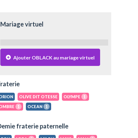
Mariage virtuel
Ajouter OBLACK au mariage virtuel
raterie
ORION
OLIVE DIT OTESSE
OLYMPE
1
OMBRE
1
OCEAN
1
emie fraterie paternelle