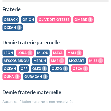
Fraterie
OBLACK
ORION
OLIVE DIT OTESSE
OMBRE
1
OCEAN
1
Demie fraterie paternelle
LEON
LORA
1
MILOU
MAYA
MALI
1
M'SCOUBIDOU
MERLIN
MAE
1
MOZART
MISS
1
OCEAN
OFF
OLEX
1
OUZO
1
OSCA
1
OUKA
1
OURAGAN
1
Demie fraterie maternelle
Aucun, car filiation maternelle non renseignée