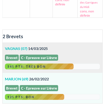
des Garrigues
définie
du Midi
cons. non
définie
2 Brevets
VAGNAS (07)
14/03/2025
Brevet
C - Epreuve sur Lièvre
145 PTS: TRÈS BON
MARJON (69)
26/02/2022
Brevet
C - Epreuve sur Lièvre
125 PTS: BON