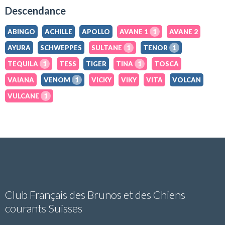
Descendance
ABINGO
ACHILLE
APOLLO
AVANE 1
1
AVANE 2
AYURA
SCHWEPPES
SULTANE
1
TENOR
1
TEQUILA
1
TESS
TIGER
TINA
1
TOSCA
VAIANA
VENOM
1
VICKY
VIKY
VITA
VOLCAN
VULCANE
1
Club Français des Brunos et des Chiens
courants Suisses