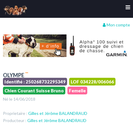
Mon compte
OLYMPE
Identifié : 250268732295349
LOF 034228/006066
Chien Courant Suisse Bruno
Femelle
Né le 14/06/2018
Proprietaire :
Gilles et Jérôme BALANDRAUD
Producteur :
Gilles et Jérôme BALANDRAUD