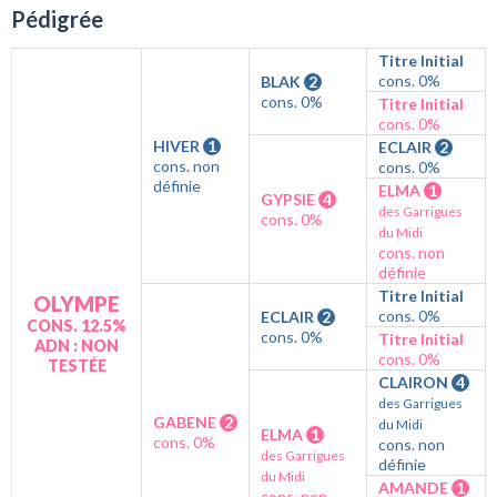
Pédigrée
Titre Initial
cons. 0%
BLAK
2
cons. 0%
Titre Initial
cons. 0%
HIVER
1
ECLAIR
2
cons. non
cons. 0%
définie
ELMA
1
GYPSIE
4
des Garrigues
cons. 0%
du Midi
cons. non
définie
Titre Initial
OLYMPE
cons. 0%
ECLAIR
2
CONS. 12.5%
cons. 0%
Titre Initial
ADN : NON
cons. 0%
TESTÉE
CLAIRON
4
des Garrigues
GABENE
2
du Midi
ELMA
1
cons. 0%
cons. non
des Garrigues
définie
du Midi
AMANDE
1
cons. non