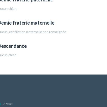
ucun chien
emie fraterie maternelle
ucun, car filiation maternelle non renseignée
Descendance
ucun chien
Accueil