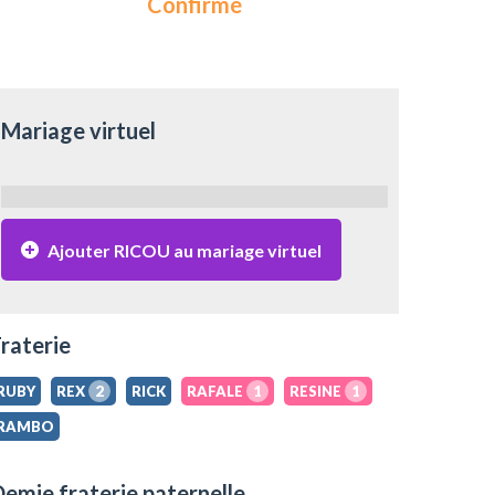
Confirmé
Mariage virtuel
Ajouter RICOU au mariage virtuel
raterie
RUBY
REX
2
RICK
RAFALE
1
RESINE
1
RAMBO
emie fraterie paternelle