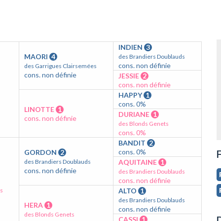
INDIEN
3
MAORI
4
des Brandiers Doublauds
cons. non définie
des Garrigues Clairsemées
cons. non définie
JESSIE
2
cons. non définie
HAPPY
1
cons. 0%
LINOTTE
1
DURIANE
1
cons. non définie
des Blonds Genets
cons. 0%
BANDIT
2
cons. 0%
GORDON
2
F
des Brandiers Doublauds
AQUITAINE
1
cons. non définie
des Brandiers Doublauds
cons. non définie
ds
ALTO
1
des Brandiers Doublauds
HERA
1
cons. non définie
des Blonds Genets
D
CASSI
1