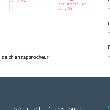
cons. 0%
des Hauts d'en Maze
cons. 0%
A
D
A
t de chien rapprocheur
A
Les Brunos et les Chiens Courants