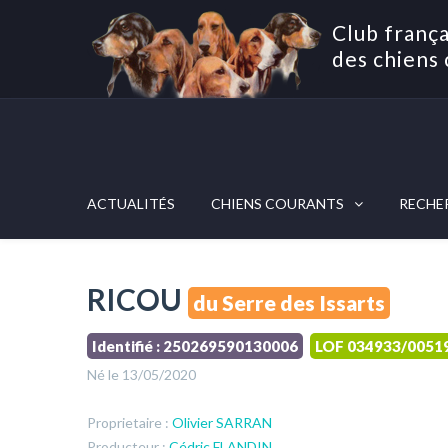
Club frança
des chiens 
ACTUALITÉS
CHIENS COURANTS
RECHE
RICOU
du Serre des Issarts
Identifié : 250269590130006
LOF 034933/0051
Né le 13/05/2020
Proprietaire :
Olivier SARRAN
Producteur :
Cédric FLANDIN