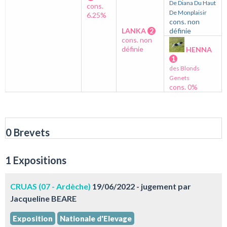
De Diana Du Haut
cons.
De Monplaisir
6.25%
cons. non
LANKA
2
définie
cons. non
définie
HENNA
1
des Blonds
Genets
cons. 0%
0 Brevets
1 Expositions
CRUAS (07 - Ardèche)
19/06/2022 - jugement par
Jacqueline BEARE
Exposition
Nationale d'Elevage