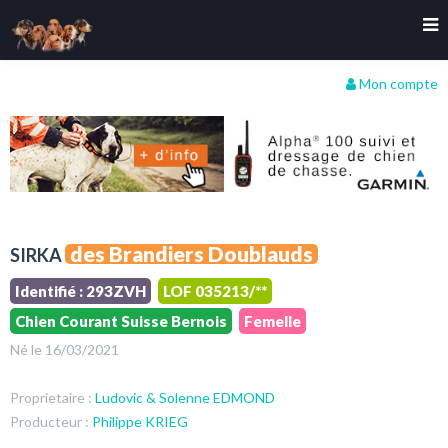
Mon compte
des Brandiers Doublauds
SIRKA
Identifié : 293ZVH
LOF 035213/**
Chien Courant Suisse Bernois
Femelle
Né le 16/03/2021
Proprietaire :
Ludovic & Solenne EDMOND
Producteur :
Philippe KRIEG