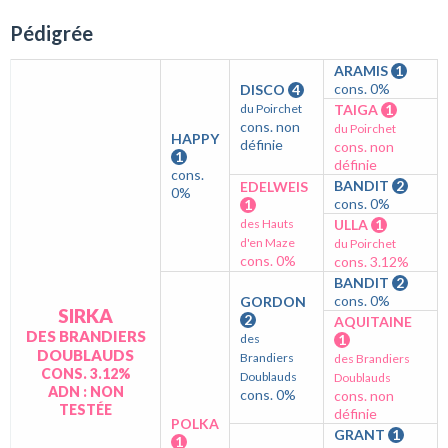
Pédigrée
ARAMIS
1
cons. 0%
DISCO
4
du Poirchet
TAIGA
1
cons. non
du Poirchet
HAPPY
définie
cons. non
1
définie
cons.
BANDIT
2
EDELWEIS
0%
cons. 0%
1
des Hauts
ULLA
1
d'en Maze
du Poirchet
cons. 0%
cons. 3.12%
BANDIT
2
cons. 0%
GORDON
SIRKA
2
AQUITAINE
DES BRANDIERS
des
1
DOUBLAUDS
Brandiers
des Brandiers
CONS. 3.12%
Doublauds
Doublauds
ADN : NON
cons. 0%
cons. non
TESTÉE
définie
POLKA
GRANT
1
1