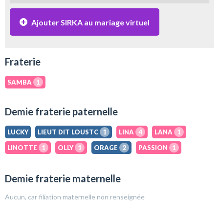
Ajouter SIRKA au mariage virtuel
Fraterie
SAMBA
1
Demie fraterie paternelle
LUCKY
LIEUT DIT LOUSTC
1
LINA
4
LANA
1
LINOTTE
1
OLLY
1
ORAGE
2
PASSION
1
Demie fraterie maternelle
Aucun, car filiation maternelle non renseignée