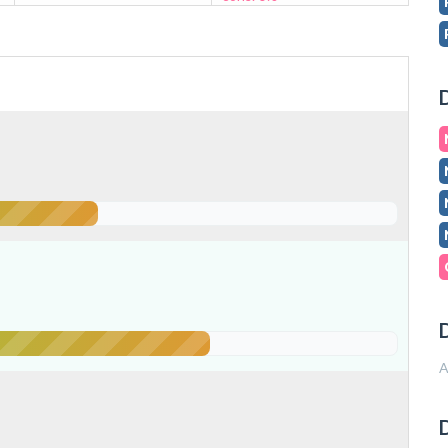
D
D
A