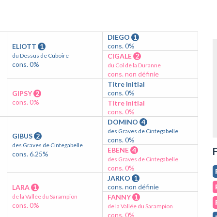
DIEGO
1
cons. 0%
ELIOTT
1
du Dessus de Cuboire
CIGALE
2
cons. 0%
du Col de la Duranne
cons. non définie
Titre Initial
cons. 0%
GIPSY
2
cons. 0%
Titre Initial
cons. 0%
DOMINO
4
des Graves de Cintegabelle
GIBUS
2
cons. 0%
des Graves de Cintegabelle
F
EBENE
4
cons. 6.25%
des Graves de Cintegabelle
cons. 0%
JARKO
1
cons. non définie
LARA
1
de la Vallée du Sarampion
FANNY
1
cons. 0%
de la Vallée du Sarampion
cons. 0%