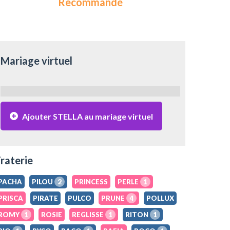
Recommandé
Mariage virtuel
Ajouter STELLA au mariage virtuel
raterie
PACHA
PILOU
2
PRINCESS
PERLE
1
PRISCA
PIRATE
PULCO
PRUNE
4
POLLUX
ROMY
1
ROSIE
REGLISSE
1
RITON
1