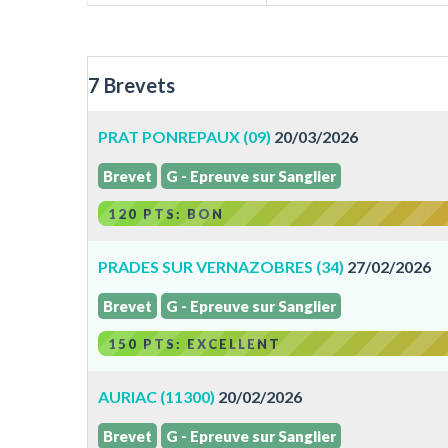
7 Brevets
PRAT PONREPAUX (09)
20/03/2026
Brevet
G - Epreuve sur Sanglier
120 PTS: BON
PRADES SUR VERNAZOBRES (34)
27/02/2026
Brevet
G - Epreuve sur Sanglier
150 PTS: EXCELLENT
AURIAC (11300)
20/02/2026
Brevet
G - Epreuve sur Sanglier