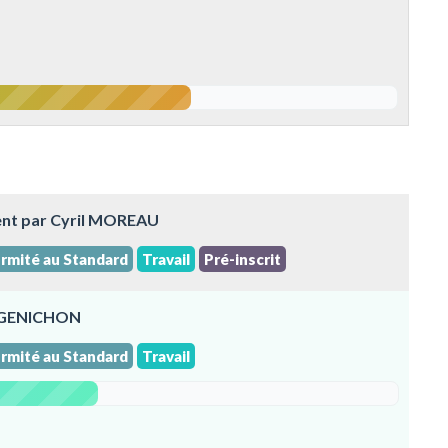
ent par Cyril MOREAU
rmité au Standard
Travail
Pré-inscrit
d GENICHON
rmité au Standard
Travail