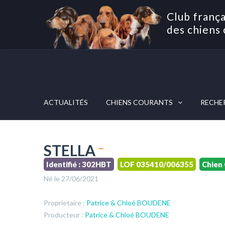
Club frança
des chiens 
ACTUALITÉS
CHIENS COURANTS
RECHE
STELLA
Identifié : 302HBT
LOF 035410/006355
Chien
Né le 27/06/2021
Proprietaire :
Patrice & Chloé BOUDENE
Producteur :
Patrice & Chloé BOUDENE