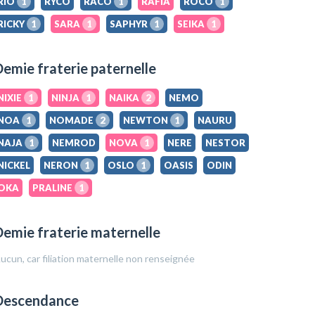
RIO
1
RYCO
RACO
1
RAFIA
ROCO
1
RICKY
1
SARA
1
SAPHYR
1
SEIKA
1
emie fraterie paternelle
NIXIE
1
NINJA
1
NAIKA
2
NEMO
NOA
1
NOMADE
2
NEWTON
1
NAURU
NAJA
1
NEMROD
NOVA
1
NERE
NESTOR
NICKEL
NERON
1
OSLO
1
OASIS
ODIN
OKA
PRALINE
1
emie fraterie maternelle
ucun, car filiation maternelle non renseignée
Descendance