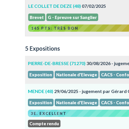
LE COLLET DE DEZE (48)
07/02/2025
Brevet
G - Epreuve sur Sanglier
145 PTS: TRÈS BON
5 Expositions
PIERRE-DE-BRESSE (71270)
30/08/2026 - jugem
Exposition
Nationale d'Elevage
CACS - Confo
MENDE (48)
29/06/2025 - jugement par Gérar
Exposition
Nationale d'Elevage
CACS - Confo
3E. EXCELLENT
Compte rendu