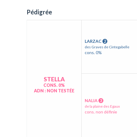
Pédigrée
LARZAC
2
des Graves de Cintegabelle
cons. 0%
STELLA
CONS. 0%
ADN : NON TESTÉE
NALIA
3
de la plaine des Egaux
cons. non définie