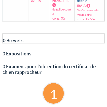
définie
NOISETTE
définie
2
IBAÏA
1
du Rallye court
Des Varennes du
il
Val de Loire
cons. 0%
cons. 12.5%
0 Brevets
0 Expositions
0 Examens pour l'obtention du certificat de
chien rapprocheur
1