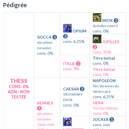
Pédigrée
INOX
3
du Rallye court il
OPIUM
cons. 0%
2
SOCCA
1
cons. 6.25%
JUPILLES
des p'tites
2
tornades
cons. 25%
cons. 0%
Titre Initial
cons. 0%
ITALIE
1
cons. 0%
Titre Initial
cons. 0%
THESS
NAPOLEON
Des Varennes du
CONS. 0%
CAESAR
2
ADN : NON
Val de Loire
VIESTANSKY
cons. 6.25%
TESTÉE
DVOR
HERA
RENNES
cons. 0%
1
Von Der Malinka
cons. 0%
des p'tites
tornades
JOCKER
1
cons. non
cons. non