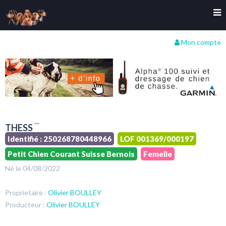
Mon compte
THESS
Identifié : 250268780448966
LOF 001369/000197
Petit Chien Courant Suisse Bernois
Femelle
Né le 04/08/2022
Proprietaire :
Olivier BOULLEY
Producteur :
Olivier BOULLEY