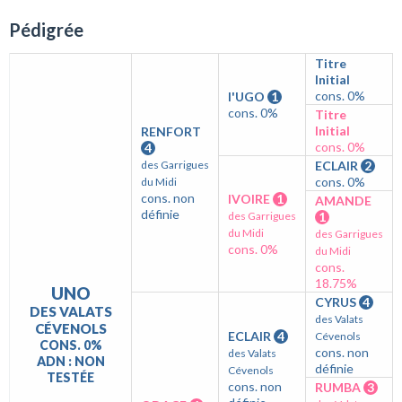
Pédigrée
Titre
Initial
cons. 0%
I'UGO
1
cons. 0%
Titre
Initial
RENFORT
cons. 0%
4
des Garrigues
ECLAIR
2
cons. 0%
du Midi
cons. non
IVOIRE
1
AMANDE
définie
des Garrigues
1
du Midi
des Garrigues
cons. 0%
du Midi
cons.
18.75%
UNO
CYRUS
4
DES VALATS
des Valats
CÉVENOLS
ECLAIR
4
Cévenols
CONS. 0%
cons. non
des Valats
ADN : NON
définie
Cévenols
TESTÉE
cons. non
RUMBA
3