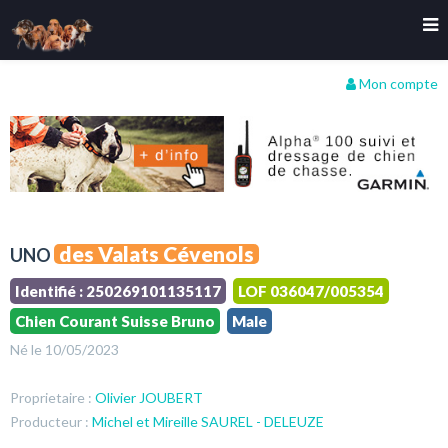
Mon compte
des Valats Cévenols
UNO
Identifié : 250269101135117
LOF 036047/005354
Chien Courant Suisse Bruno
Male
Né le 10/05/2023
Proprietaire :
Olivier JOUBERT
Producteur :
Michel et Mireille SAUREL - DELEUZE