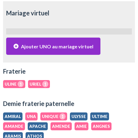
Mariage virtuel
Ajouter UNO au mariage virtuel
Fraterie
ULINE
1
URIEL
1
Demie fraterie paternelle
AMIRAL
UNA
UNIQUE
1
ULYSSE
ULTIME
AMANDE
APACHE
AMENDE
AMIE
ANGNES
ARAMIS
ATHOS