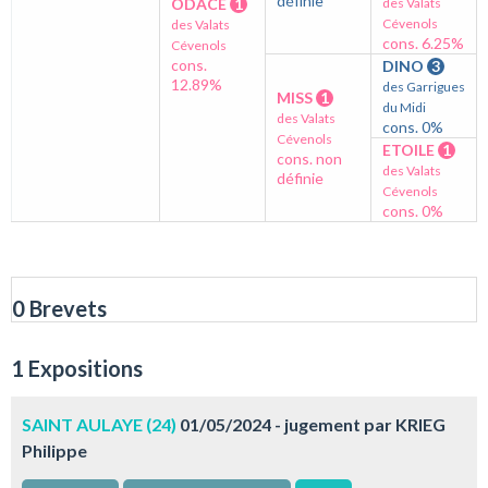
définie
ODACE
1
des Valats
Cévenols
des Valats
cons. 6.25%
Cévenols
cons.
DINO
3
12.89%
des Garrigues
MISS
1
du Midi
des Valats
cons. 0%
Cévenols
ETOILE
1
cons. non
des Valats
définie
Cévenols
cons. 0%
0 Brevets
1 Expositions
SAINT AULAYE (24)
01/05/2024 - jugement par KRIEG
Philippe