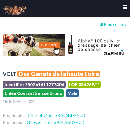
Mon compte
Des Genets de la haute Loire
VOLT
Identifié : 250269611277406
LOF 036269/**
Chien Courant Suisse Bruno
Male
Né le 30/04/2024
Proprietaire :
Gilles et Jérôme BALANDRAUD
Producteur :
Gilles et Jérôme BALANDRAUD