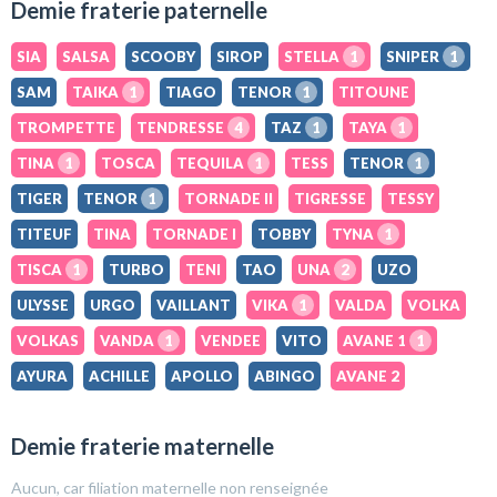
Demie fraterie paternelle
SIA
SALSA
SCOOBY
SIROP
STELLA
1
SNIPER
1
SAM
TAIKA
1
TIAGO
TENOR
1
TITOUNE
TROMPETTE
TENDRESSE
4
TAZ
1
TAYA
1
TINA
1
TOSCA
TEQUILA
1
TESS
TENOR
1
TIGER
TENOR
1
TORNADE II
TIGRESSE
TESSY
TITEUF
TINA
TORNADE I
TOBBY
TYNA
1
TISCA
1
TURBO
TENI
TAO
UNA
2
UZO
ULYSSE
URGO
VAILLANT
VIKA
1
VALDA
VOLKA
VOLKAS
VANDA
1
VENDEE
VITO
AVANE 1
1
AYURA
ACHILLE
APOLLO
ABINGO
AVANE 2
Demie fraterie maternelle
Aucun, car filiation maternelle non renseignée