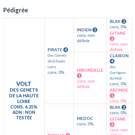
Pédigrée
BLAK
2
cons. 0%
INDIEN
1
GITANE
cons. non
2
définie
cons. non
définie
PIRATE
4
Des Genets
CLAIRON
4
de la haute
Loire
des
HIRONDELLE
cons. 0%
Garrigues
1
du Midi
cons. non
VOLT
cons. 0%
définie
DES GENETS
ARONDE
DE LA HAUTE
1
cons. 0%
LOIRE
CONS. 6.25%
BLAK
2
ADN : NON
cons. 0%
TESTÉE
MEDOC
GITANE
cons. 0%
2
cons. non