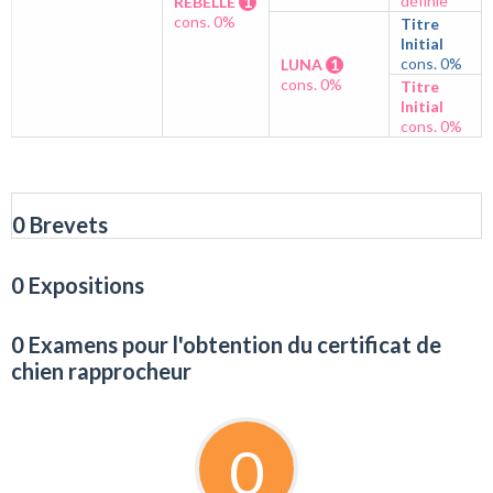
définie
REBELLE
1
cons. 0%
Titre
Initial
cons. 0%
LUNA
1
cons. 0%
Titre
Initial
cons. 0%
0 Brevets
0 Expositions
0 Examens pour l'obtention du certificat de
chien rapprocheur
0