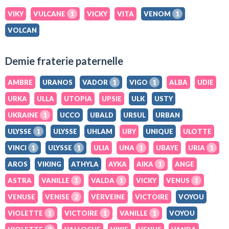
VIKY
VULCANE
1
VICKY
VITA
VENOM
1
VOLCAN
Demie fraterie paternelle
AMBRE
URANOS
VADOR
1
VIGO
1
ALBA
UDIE
URKA
ULLA
UTOPIA
UPSIE
ULK
USTY
UKRAINE
1
UCCO
UBALD
URSUL
URBAN
ULYSSE
1
ULYSSE
UHLAM
UBY
UNIQUE
ULOTTE
VINCI
1
ULYSSE
1
ULIA
UNA
1
UBAYE
URIA
1
AROS
VIKING
ATHYLA
AYKA
AIKA
1
ANGE
ASTRA
VANILLE
1
VALDA
1
VICKY
VENUS
1
VENUSE
VENISE
2
VERVEINE
VICTOIRE
VOYOU
VIOLETTE
1
VICTOIRE
1
VANILLE
1
VOYOU