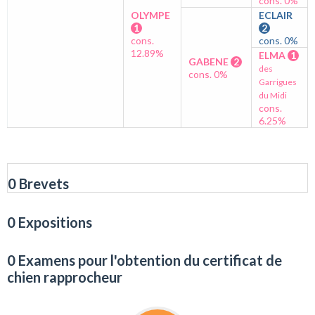
cons. 0%
OLYMPE
ECLAIR
1
2
cons.
cons. 0%
12.89%
ELMA
1
GABENE
2
des
cons. 0%
Garrigues
du Midi
cons.
6.25%
0 Brevets
0 Expositions
0 Examens pour l'obtention du certificat de
chien rapprocheur