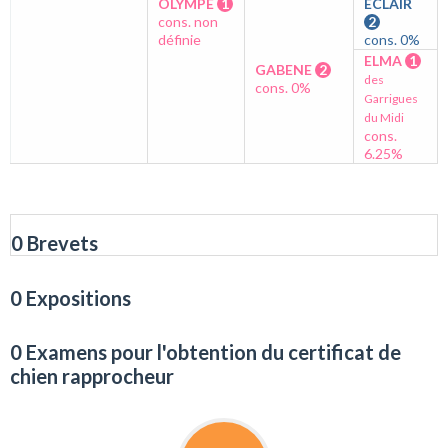
OLYMPE
1
ECLAIR
cons. non
2
définie
cons. 0%
ELMA
1
GABENE
2
des
cons. 0%
Garrigues
du Midi
cons.
6.25%
0 Brevets
0 Expositions
0 Examens pour l'obtention du certificat de
chien rapprocheur