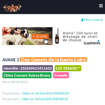
Mon compte
Des Genets de la haute Loire
AVANE 2
Identifié : 250269611411632
LOF 036658/**
Chien Courant Suisse Bruno
Femelle
Né le 08/04/2025
Proprietaire :
Gilles et Jérôme BALANDRAUD
Producteur :
Gilles et Jérôme BALANDRAUD