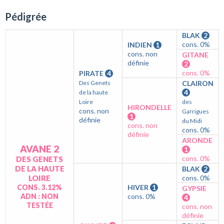
Pédigrée
BLAK
2
cons. 0%
INDIEN
1
cons. non
GITANE
définie
2
cons. 0%
PIRATE
4
Des Genets
CLAIRON
4
de la haute
Loire
des
HIRONDELLE
cons. non
Garrigues
1
définie
du Midi
cons. non
cons. 0%
définie
ARONDE
AVANE 2
1
cons. 0%
DES GENETS
DE LA HAUTE
BLAK
2
LOIRE
cons. 0%
CONS. 3.12%
HIVER
1
GYPSIE
ADN : NON
cons. 0%
4
TESTÉE
cons. non
définie