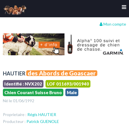
Mon compte
des Abords de Goascaer
HAUTIER
Identifié : NVX202
LOF 011693/001940
Chien Courant Suisse Bruno
Male
Né le 01/06/1992
Proprietaire :
Régis HAUTIER
Producteur :
Patrick GUENOLE