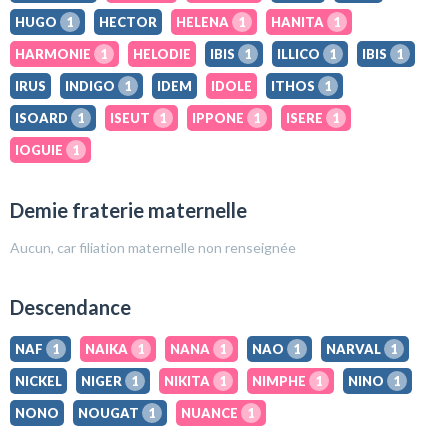
HUGO
1
HECTOR
HELENA
1
HANITA
1
HARMONIE
1
HELODIE
IBIS
1
ILLICO
1
IBIS
1
IRUS
INDIGO
1
IDEM
IDOLE
ITHOS
1
ISOARD
1
ISEUT
1
IPPONE
1
ISERE
1
IOGUIE
1
Demie fraterie maternelle
Aucun, car filiation maternelle non renseignée
Descendance
NAF
1
NAIKA
1
NANA
1
NAO
1
NARVAL
1
NICKEL
NIGER
1
NIKITA
1
NIMPHE
1
NINO
1
NONO
NOUGAT
1
NUANCE
1