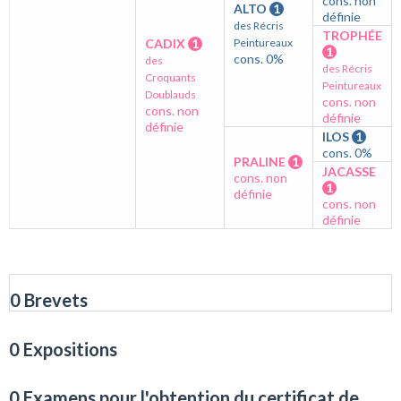
cons. non
ALTO
1
définie
des Récris
TROPHÉE
CADIX
1
Peintureaux
1
cons. 0%
des
des Récris
Croquants
Peintureaux
Doublauds
cons. non
cons. non
définie
définie
ILOS
1
cons. 0%
PRALINE
1
JACASSE
cons. non
1
définie
cons. non
définie
0 Brevets
0 Expositions
0 Examens pour l'obtention du certificat de