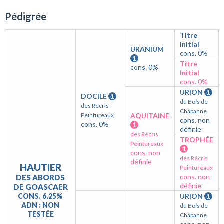
Pédigrée
Titre
Initial
URANIUM
cons. 0%
1
Titre
cons. 0%
Initial
cons. 0%
URION
1
DOCILE
1
du Bois de
des Récris
Chabanne
Peintureaux
AQUITAINE
cons. non
cons. 0%
1
définie
des Récris
TROPHÉE
Peintureaux
1
cons. non
des Récris
définie
HAUTIER
Peintureaux
cons. non
DES ABORDS
définie
DE GOASCAER
CONS. 6.25%
URION
1
ADN : NON
du Bois de
TESTÉE
Chabanne