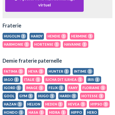
virtuel
Fraterie
HUGOLIN
1
HARDY
HENDIE
1
HERMINE
1
HARMONIE
1
HORTENSE
1
HAVANNE
1
Demie fraterie paternelle
FATIMA
1
HEVA
1
HUNTER
1
INTIME
1
IAGO
1
ITALIE
1
ILICHA DIT ILRHEA
1
IRIS
1
IGORD
1
IMAGE
1
FELIX
1
FANY
FLORIANE
1
GOOL
GYM
1
HUGO
1
HARDI
1
HOTESSE
1
HAZAN
1
HELION
HEDEN
1
HEVEA
1
HYPSO
1
HONDO
1
HASA
1
HIDRA
1
HIPPO
HERO