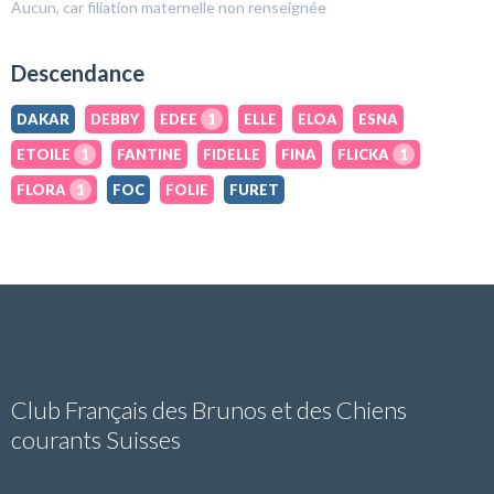
Aucun, car filiation maternelle non renseignée
Descendance
DAKAR
DEBBY
EDEE
1
ELLE
ELOA
ESNA
ETOILE
1
FANTINE
FIDELLE
FINA
FLICKA
1
FLORA
1
FOC
FOLIE
FURET
Club Français des Brunos et des Chiens
courants Suisses