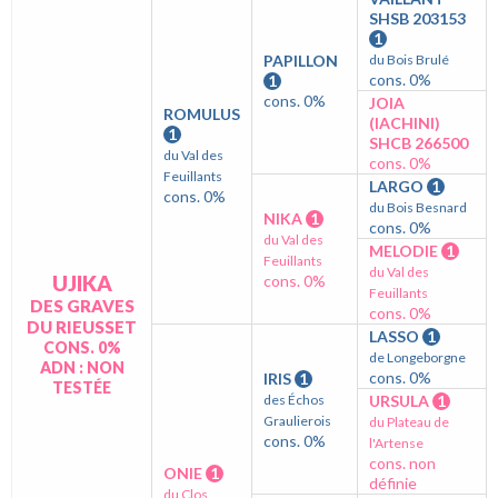
SHSB 203153
1
PAPILLON
du Bois Brulé
cons. 0%
1
cons. 0%
JOIA
ROMULUS
(IACHINI)
1
SHCB 266500
du Val des
cons. 0%
Feuillants
LARGO
1
cons. 0%
du Bois Besnard
NIKA
1
cons. 0%
du Val des
MELODIE
1
Feuillants
du Val des
UJIKA
cons. 0%
Feuillants
DES GRAVES
cons. 0%
DU RIEUSSET
LASSO
1
CONS. 0%
de Longeborgne
ADN : NON
cons. 0%
IRIS
1
TESTÉE
des Échos
URSULA
1
Graulierois
du Plateau de
cons. 0%
l'Artense
cons. non
ONIE
1
définie
du Clos