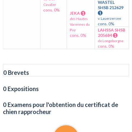
WASTEL
Cavalier
SHSB 212629
cons. 0%
1
JEKA
1
v. Lauerzersee
des Hautes
cons. 0%
Varennes du
LAHSSA SHSB
Puy
cons. 0%
205684
1
de Longeborgne
cons. 0%
0 Brevets
0 Expositions
0 Examens pour l'obtention du certificat de
chien rapprocheur