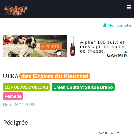
Mon compte
des Graves du Rieusset
UJIKA
LOF 007951/001543
Chien Courant Suisse Bruno
Femelle
Né le 06/12/1983
Pédigrée
VAILLANT