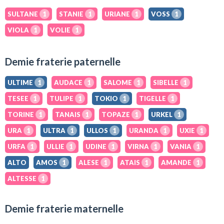
SULTANE
1
STANIE
1
URIANE
1
VOSS
1
VIOLA
1
VOLIE
1
Demie fraterie paternelle
ULTIME
1
AUDACE
1
SALOME
1
SIBELLE
1
TESEE
1
TULIPE
1
TOKIO
1
TIGELLE
1
TORINE
1
TANAIS
1
TOPAZE
1
URKEL
1
URA
1
ULTRA
1
ULLOS
1
URANDA
1
UXIE
1
URFA
1
ULLIE
1
UDINE
1
VIRNA
1
VANIA
1
ALTO
AMOS
1
ALESE
1
ATAIS
1
AMANDE
1
ALTESSE
1
Demie fraterie maternelle