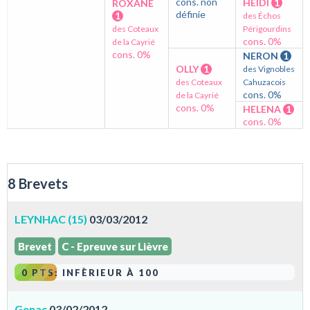
cons. non
HEIDI
1
ROXANE
définie
1
des Échos
des Coteaux
Périgourdins
cons. 0%
de la Cayrié
cons. 0%
NERON
1
OLLY
1
des Vignobles
des Coteaux
Cahuzacois
cons. 0%
de la Cayrié
cons. 0%
HELENA
1
cons. 0%
8 Brevets
LEYNHAC (15)
03/03/2012
Brevet
C - Epreuve sur Lièvre
0 PTS: INFÈRIEUR À 100
Genac
03/02/2012