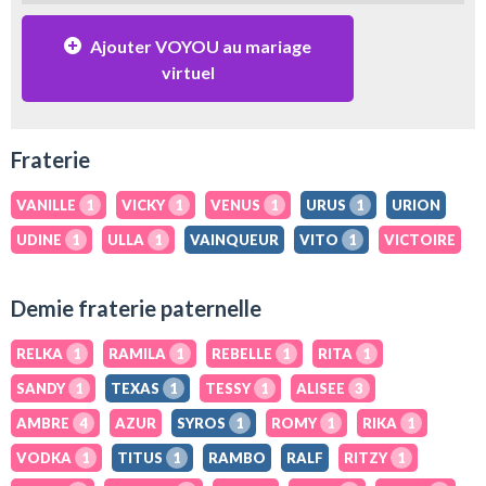
Ajouter VOYOU au mariage
virtuel
Fraterie
VANILLE
1
VICKY
1
VENUS
1
URUS
1
URION
UDINE
1
ULLA
1
VAINQUEUR
VITO
1
VICTOIRE
Demie fraterie paternelle
RELKA
1
RAMILA
1
REBELLE
1
RITA
1
SANDY
1
TEXAS
1
TESSY
1
ALISEE
3
AMBRE
4
AZUR
SYROS
1
ROMY
1
RIKA
1
VODKA
1
TITUS
1
RAMBO
RALF
RITZY
1