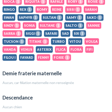
RIOCA
1
RIQUITA
1
RAFALE
RORY
1
ROSIE
1
RINGO
REX
1
ROMY
REINE
SISSI
1
SARAH
SWAN
SAPHYR
1
SULTAN
1
SAMY
1
SAXO
1
SINDY
1
SONIA
SULTANE
1
SALTO
1
SANNIE
SARRA
1
SIGGI
1
SAFARI
SAD
SIX
1
TUCSON
1
TITANE
1
TURBO
VITOU
VOLGA
VANDA
VENUS
ASTERIX
FLICA
FLORA
FIFI
FILOU I
FAYARD
FENNY
FOXIE
1
Demie fraterie maternelle
Aucun, car filiation maternelle non renseignée
Descendance
Aucun chien