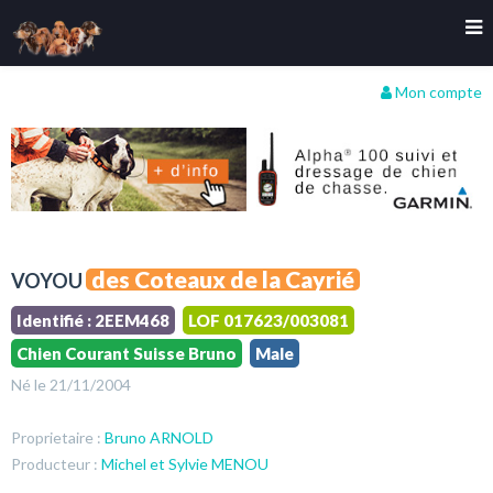
Mon compte
des Coteaux de la Cayrié
VOYOU
Identifié : 2EEM468
LOF 017623/003081
Chien Courant Suisse Bruno
Male
Né le 21/11/2004
Proprietaire :
Bruno ARNOLD
Producteur :
Michel et Sylvie MENOU