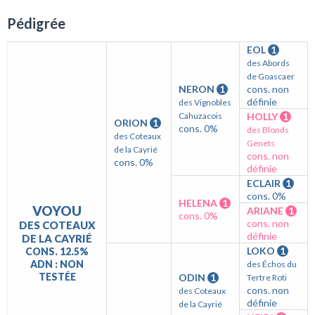
Pédigrée
EOL
1
des Abords
de Goascaer
NERON
1
cons. non
définie
des Vignobles
Cahuzacois
HOLLY
1
ORION
1
cons. 0%
des Blonds
des Coteaux
Genets
de la Cayrié
cons. non
cons. 0%
définie
ECLAIR
1
cons. 0%
HELENA
1
VOYOU
ARIANE
1
cons. 0%
cons. non
DES COTEAUX
définie
DE LA CAYRIÉ
LOKO
1
CONS. 12.5%
ADN : NON
des Échos du
TESTÉE
ODIN
1
Tertre Roti
cons. non
des Coteaux
définie
de la Cayrié