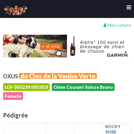
Mon compte
du Clos de la Venise Verte
OXUS
LOF 005239/001023
Chien Courant Suisse Bruno
Femelle
Pédigrée
ROCKY
SHSB