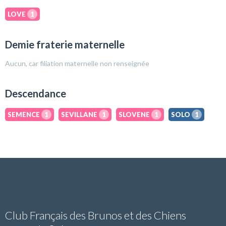
LOVE
1
Demie fraterie maternelle
Aucun, car filiation maternelle non renseignée
Descendance
SEMENCE
1
SEVILLANE
1
SLOVENE
1
SOLO
1
Club Français des Brunos et des Chiens