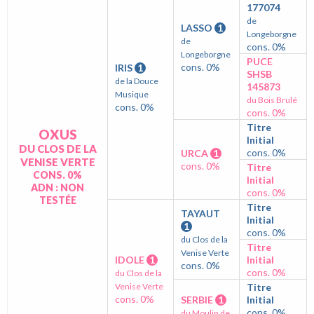
177074
de
LASSO
1
Longeborgne
de
cons. 0%
Longeborgne
PUCE
cons. 0%
IRIS
1
SHSB
de la Douce
145873
Musique
du Bois Brulé
cons. 0%
cons. 0%
Titre
OXUS
Initial
DU CLOS DE LA
cons. 0%
URCA
1
VENISE VERTE
cons. 0%
Titre
CONS. 0%
Initial
ADN : NON
cons. 0%
TESTÉE
Titre
TAYAUT
Initial
1
cons. 0%
du Clos de la
Titre
Venise Verte
IDOLE
1
Initial
cons. 0%
cons. 0%
du Clos de la
Venise Verte
Titre
cons. 0%
SERBIE
1
Initial
cons. 0%
du Moulin de