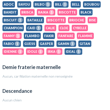
ADOC
BAYOU
BILBO
1
BILL
1
BELL
BOUBOU
BANDIT
BRISCA
BAIKA
1
BISCOTTE
BLACK
BISCUIT
1
BATAILLE
BISCOTTE
BRIOCHE
BISE
CHAMPION
CAID
1
CALIE
CLOE
CYBELLE
FANNY
1
FLAMBO
FAKIR
FANFARE
FLAMME
FABIO
1
GUESS
GASPER
GAMIN
1
GITAN
IDIENNE
1
IDOLE
1
IRKA
1
IDEAL
1
Demie fraterie maternelle
Aucun, car filiation maternelle non renseignée
Descendance
Aucun chien