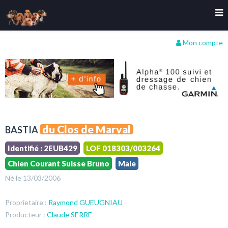
Mon compte
du Clos de Marval
BASTIA
Identifié : 2EUB429
LOF 018303/003264
Chien Courant Suisse Bruno
Male
Né le 13/03/2006
Proprietaire :
Raymond GUEUGNIAU
Producteur :
Claude SERRE