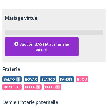
Mariage virtuel
Ajouter BASTIA au mariage
virtuel
Fraterie
BALTO
1
BOVAX
BLANCO
BANDIT
BIJOU
BISCOTTE
BELLA
1
BELLE
1
Demie fraterie paternelle