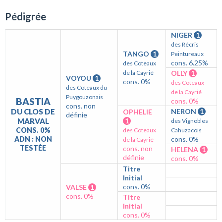
Pédigrée
NIGER
1
des Récris
TANGO
1
Peintureaux
cons. 6.25%
des Coteaux
de la Cayrié
OLLY
1
VOYOU
1
cons. 0%
des Coteaux
des Coteaux du
de la Cayrié
Puygouzonais
BASTIA
cons. 0%
cons. non
DU CLOS DE
NERON
1
OPHELIE
définie
MARVAL
1
des Vignobles
CONS. 0%
des Coteaux
Cahuzacois
ADN : NON
cons. 0%
de la Cayrié
TESTÉE
cons. non
HELENA
1
définie
cons. 0%
Titre
Initial
cons. 0%
VALSE
1
cons. 0%
Titre
Initial
cons. 0%