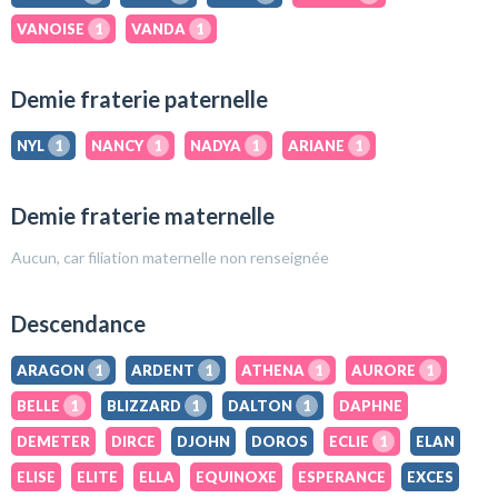
VANOISE
1
VANDA
1
Demie fraterie paternelle
NYL
1
NANCY
1
NADYA
1
ARIANE
1
Demie fraterie maternelle
Aucun, car filiation maternelle non renseignée
Descendance
ARAGON
1
ARDENT
1
ATHENA
1
AURORE
1
BELLE
1
BLIZZARD
1
DALTON
1
DAPHNE
DEMETER
DIRCE
DJOHN
DOROS
ECLIE
1
ELAN
ELISE
ELITE
ELLA
EQUINOXE
ESPERANCE
EXCES