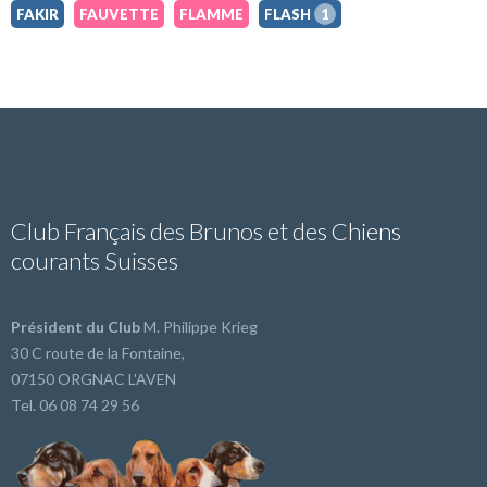
FAKIR
FAUVETTE
FLAMME
FLASH
1
Club Français des Brunos et des Chiens
courants Suisses
Président du Club
M. Philippe Krieg
30 C route de la Fontaine,
07150 ORGNAC L'AVEN
Tel. 06 08 74 29 56