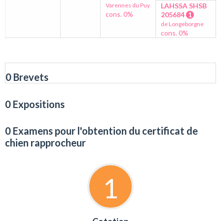
Varennes du Puy
LAHSSA SHSB
cons. 0%
205684
1
de Longeborgne
cons. 0%
0 Brevets
0 Expositions
0 Examens pour l'obtention du certificat de
chien rapprocheur
1