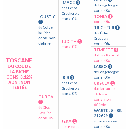
IMAGE
1
de Longeborgne
des Échos
cons. 0%
Graulierois
TONIA
1
LOUSTIC
cons. 0%
cons. 0%
1
du Col de
TRICHEUR
1
la Biche
des Échos
cons. non
Creusois
JUDITH
1
définie
cons. 0%
cons. 0%
TEMPETE
1
du Bois Besnard
TOSCANE
cons. 0%
DU COL DE
LASSO
1
LA BICHE
de Longeborgne
CONS. 3.12%
cons. 0%
IRIS
1
ADN : NON
des Échos
URSULA
1
TESTÉE
Graulierois
du Plateau de
cons. 0%
l'Artense
OURGA
cons. non
1
définie
du Clos
WASTEL SHSB
Cavalier
212629
1
cons. 0%
JEKA
1
v. Lauerzersee
cons. 0%
des Hautes