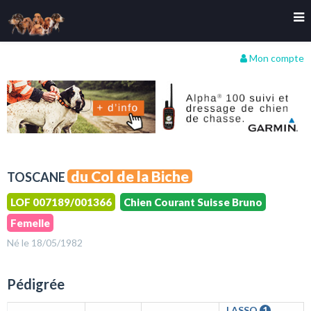
Mon compte
du Col de la Biche
TOSCANE
LOF 007189/001366
Chien Courant Suisse Bruno
Femelle
Né le 18/05/1982
Pédigrée
LASSO
1