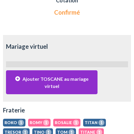
Cotation
Confirmé
Mariage virtuel
Ajouter TOSCANE au mariage
virtuel
Fraterie
ROKO
1
ROMY
1
ROSALIE
1
TITAN
1
TRESOR
1
TINO
1
TOM
1
TITANE
1