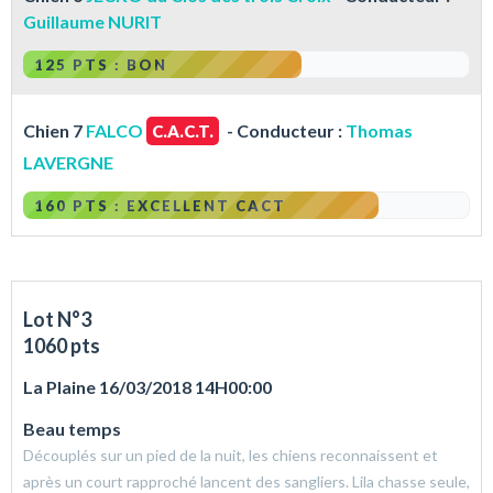
Guillaume NURIT
125 PTS : BON
Chien 7
FALCO
- Conducteur :
Thomas
C.A.C.T.
LAVERGNE
160 PTS : EXCELLENT CACT
Lot N°3
1060 pts
La Plaine 16/03/2018 14H00:00
Beau temps
Découplés sur un pied de la nuit, les chiens reconnaissent et
après un court rapproché lancent des sangliers. Lila chasse seule,