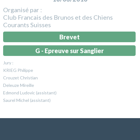
Organisé par :
Club Francais des Brunos et des Chiens
Courants Suisses
Brevet
G - Epreuve sur Sanglier
Jury :
KRIEG Philippe
Crouzet Christian
Deleuze Mireille
Edmond Ludovic (assistant)
Saurel Michel (assistant)