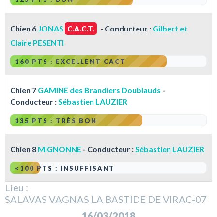
Chien 6
JONAS
- Conducteur :
Gilbert et
C.A.C.T.
Claire PESENTI
160 PTS : EXCELLENT CACT
Chien 7
GAMINE des Brandiers Doublauds
-
Conducteur :
Sébastien LAUZIER
135 PTS : TRÈS BON
Chien 8
MIGNONNE
- Conducteur :
Sébastien LAUZIER
<100 PTS : INSUFFISANT
Lieu :
SALAVAS VAGNAS LA BASTIDE DE VIRAC-07
16/03/2018