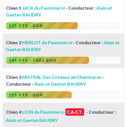
Chien 1
JACK du Paummeroi
- Conducteur :
Alain et
Gaetan BAUDRY
125 PTS : BON
Chien 2
MERLOT du Paummeroi
- Conducteur :
Alain et
Gaetan BAUDRY
145 PTS : TRÈS BON
Chien 3
MISTRAL Des Coteaux de Chambaran
-
Conducteur :
Alain et Gaetan BAUDRY
115 PTS : BON
Chien 4
LION du Paummeroi
- Conducteur :
C.A.C.T.
Alain et Gaetan BAUDRY