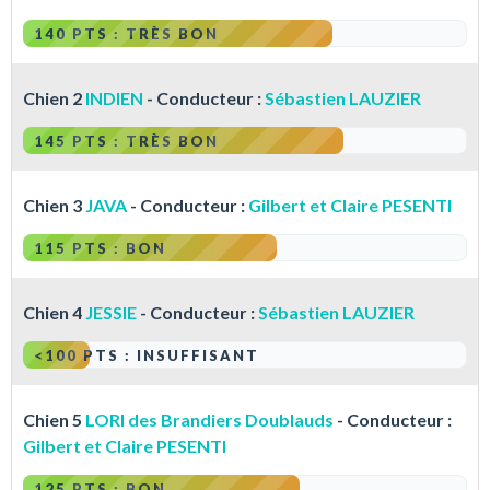
140 PTS : TRÈS BON
Chien 2
INDIEN
- Conducteur :
Sébastien LAUZIER
145 PTS : TRÈS BON
Chien 3
JAVA
- Conducteur :
Gilbert et Claire PESENTI
115 PTS : BON
Chien 4
JESSIE
- Conducteur :
Sébastien LAUZIER
<100 PTS : INSUFFISANT
Chien 5
LORI des Brandiers Doublauds
- Conducteur :
Gilbert et Claire PESENTI
125 PTS : BON