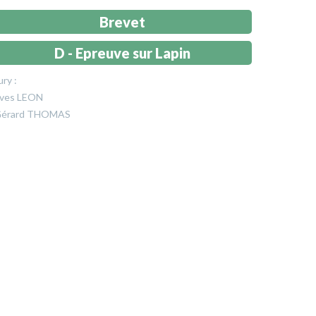
Brevet
D - Epreuve sur Lapin
ury :
ves LEON
érard THOMAS