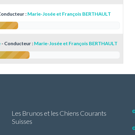
Conducteur :
Marie-Josée et François BERTHAULT
e
- Conducteur :
Marie-Josée et François BERTHAULT
Les Brunos et les Chiens Courants
Suisses