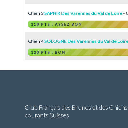
Chien 3
SAPHIR Des Varennes du Val de Loire
- 
110 PTS : ASSEZ BON
Chien 4
SOLOGNE Des Varennes du Val de Loir
120 PTS : BON
Club Français des Brunos et des Chiens
courants Suisses