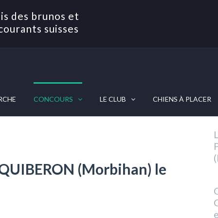
is des brunos et
courants suisses
RCHE
CONCOURS
LE CLUB
CHIENS À PLACER
L
QUIBERON (Morbihan) le
O
C
e