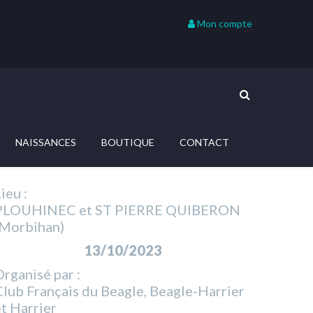
Mon compte
NAISSANCES
BOUTIQUE
CONTACT
ieu :
PLOUHINEC et ST PIERRE QUIBERON
(Morbihan)
13/10/2023
rganisé par :
lub Français du Beagle, Beagle-Harrier
t Harrier