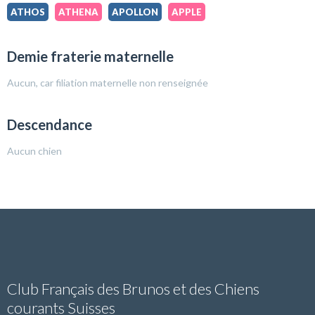
ATHOS
ATHENA
APOLLON
APPLE
Demie fraterie maternelle
Aucun, car filiation maternelle non renseignée
Descendance
Aucun chien
Club Français des Brunos et des Chiens
courants Suisses