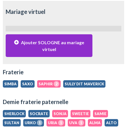
Mariage virtuel
Ajouter SOLOGNE au mariage
virtuel
Fraterie
SIMBA
SAXO
SAPHIR
2
SULLY DIT MAVERICK
Demie fraterie paternelle
SHERLOCK
SOCRATE
SONJA
SWEETIE
SAMIE
SULTAN
URKO
1
URIA
1
UVA
1
ALMA
ALTO