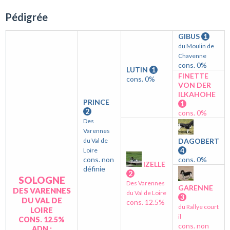
Pédigrée
GIBUS
1
du Moulin de
Chavenne
cons. 0%
LUTIN
1
FINETTE
cons. 0%
VON DER
ILKAHOHE
PRINCE
1
2
cons. 0%
Des
Varennes
du Val de
DAGOBERT
4
Loire
cons. non
cons. 0%
IZELLE
définie
2
SOLOGNE
Des Varennes
GARENNE
DES VARENNES
du Val de Loire
3
DU VAL DE
cons. 12.5%
du Rallye court
LOIRE
il
CONS. 12.5%
cons. non
ADN :