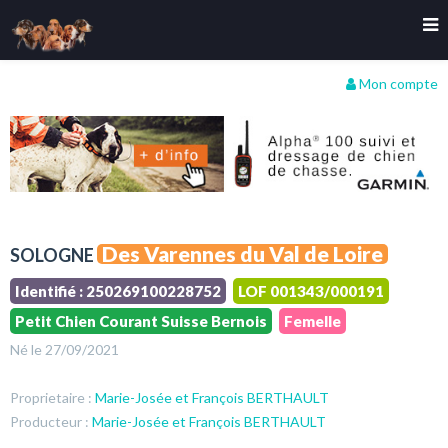
Mon compte
Des Varennes du Val de Loire
SOLOGNE
Identifié : 250269100228752
LOF 001343/000191
Petit Chien Courant Suisse Bernois
Femelle
Né le 27/09/2021
Proprietaire :
Marie-Josée et François BERTHAULT
Producteur :
Marie-Josée et François BERTHAULT