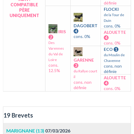
définie
COMPATIBLE
FLOCKI
PÈRE
de la Tour de
UNIQUEMENT
Duin
DAGOBERT
cons. 0%
4
IRIS
ALOUETTE
cons. 0%
2
4
Des
cons. 0%
Varennes
ECO
1
du Val de
du Moulin de
Loire
GARENNE
Chavenne
cons.
3
cons. non
12.5%
du Rallye court
définie
il
ALOUETTE
cons. non
4
définie
cons. 0%
19 Brevets
MARIGNANE (13)
07/03/2026