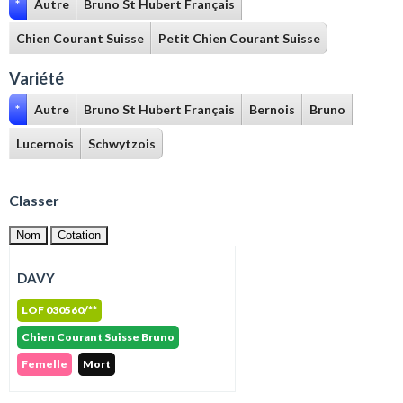
*
Autre
Bruno St Hubert Français
Chien Courant Suisse
Petit Chien Courant Suisse
Variété
*
Autre
Bruno St Hubert Français
Bernois
Bruno
Lucernois
Schwytzois
Classer
Nom
Cotation
DAVY
LOF 030560/**
Chien Courant Suisse Bruno
Femelle
Mort