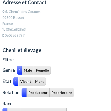
Adresse et Contact
5, Chemin des Coumes
09500 Besset
France
0561682863
0608639797
Chenil et élevage
Filtrer
Genre
*
Male
Femelle
Etat
*
Vivant
Mort
Relation
*
Producteur
Proprietaire
Race