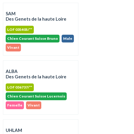
SAM
Des Genets de la haute Loire
LOF 035405/**
Chien Courant Suisse Bruno
Male
Vivant
ALBA
Des Genets de la haute Loire
LOF 036737/**
Chien Courant Suisse Lucernois
Femelle
Vivant
UHLAM