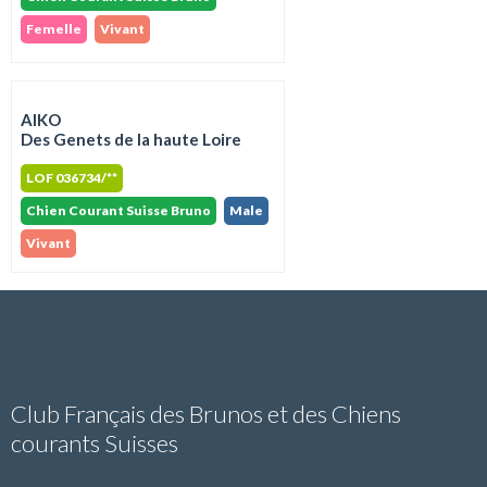
Femelle
Vivant
AIKO
Des Genets de la haute Loire
LOF 036734/**
Chien Courant Suisse Bruno
Male
Vivant
Club Français des Brunos et des Chiens
courants Suisses