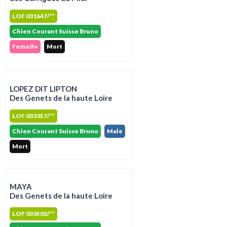
LOF 031647/**
Chien Courant Suisse Bruno
Femelle
Mort
LOPEZ DIT LIPTON
Des Genets de la haute Loire
LOF 033357/**
Chien Courant Suisse Bruno
Male
Mort
MAYA
Des Genets de la haute Loire
LOF 033502/**