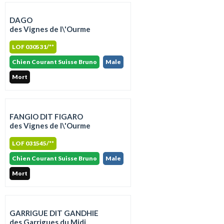
DAGO
des Vignes de l\'Ourme
LOF 030531/**
Chien Courant Suisse Bruno
Male
Mort
FANGIO DIT FIGARO
des Vignes de l\'Ourme
LOF 031545/**
Chien Courant Suisse Bruno
Male
Mort
GARRIGUE DIT GANDHIE
des Garrigues du Midi