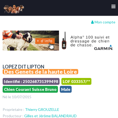
Mon compte
LOPEZ DIT LIPTON
Des Genets de la haute Loire
Identifié : 250268731399498
LOF 033357/**
Chien Courant Suisse Bruno
Male
Né le 10/07/2015
Proprietaire :
Thierry GROUZELLE
Producteur :
Gilles et Jérôme BALANDRAUD