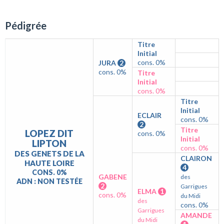
Pédigrée
Titre
Initial
cons. 0%
JURA
2
cons. 0%
Titre
Initial
cons. 0%
Titre
Initial
ECLAIR
cons. 0%
2
Titre
LOPEZ DIT
cons. 0%
Initial
LIPTON
cons. 0%
DES GENETS DE LA
CLAIRON
HAUTE LOIRE
4
CONS. 0%
GABENE
des
ADN : NON TESTÉE
2
Garrigues
ELMA
1
cons. 0%
du Midi
des
cons. 0%
Garrigues
AMANDE
du Midi