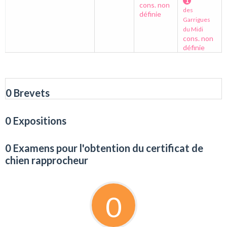
1
cons. non
des
définie
Garrigues
du Midi
cons. non
définie
0 Brevets
0 Expositions
0 Examens pour l'obtention du certificat de
chien rapprocheur
0