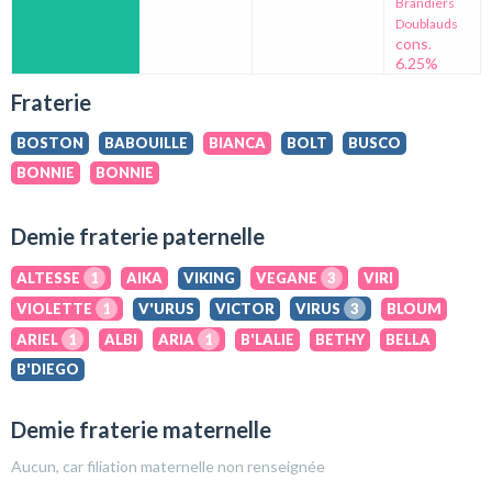
Brandiers
Doublauds
cons.
6.25%
Fraterie
BOSTON
BABOUILLE
BIANCA
BOLT
BUSCO
BONNIE
BONNIE
Demie fraterie paternelle
ALTESSE
1
AIKA
VIKING
VEGANE
3
VIRI
VIOLETTE
1
V'URUS
VICTOR
VIRUS
3
BLOUM
ARIEL
1
ALBI
ARIA
1
B'LALIE
BETHY
BELLA
B'DIEGO
Demie fraterie maternelle
Aucun, car filiation maternelle non renseignée