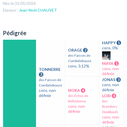
Nés le 31/05/2026
Eleveur :
Jean-Noël CHAUVET
Pédigrée
HAPPY
1
cons. 0%
ORAGE
2
des Faïsses de
Combelebouze
MAYA
1
cons. 3.12%
cons. non
TONNERRE
définie
3
JONAS
3
des Faïsses de
cons. non
Combelebouze
définie
cons. non
NORA
4
définie
LORI
4
des Échos de
Belledonne
des
cons. non
Brandiers
définie
Doublauds
cons. non
définie