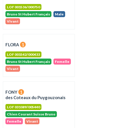
LOF 001536/000750
Bruno St Hubert Français
Male
Vivant
FLORA
1
LOF 001542/000433
Bruno St Hubert Français
Femelle
Vivant
FONY
1
des Coteaux du Puygouzonais
LOF 031089/005440
Chien Courant Suisse Bruno
Femelle
Vivant