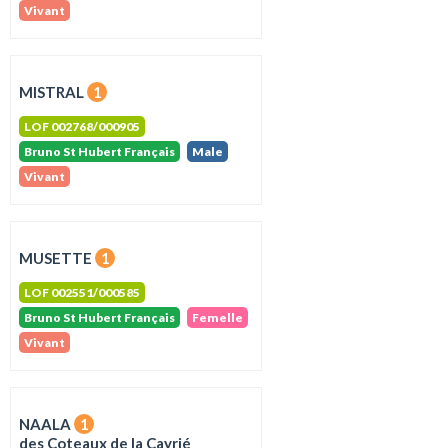
Vivant
MISTRAL
1
LOF 002768/000905
Bruno St Hubert Français
Male
Vivant
MUSETTE
1
LOF 002551/000585
Bruno St Hubert Français
Femelle
Vivant
NAALA
1
des Coteaux de la Cayrié