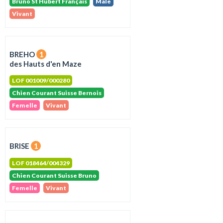
Bruno St Hubert Français
Male
Vivant
BREHO
1
des Hauts d'en Maze
LOF 001009/000280
Chien Courant Suisse Bernois
Femelle
Vivant
BRISE
1
LOF 018464/004329
Chien Courant Suisse Bruno
Femelle
Vivant