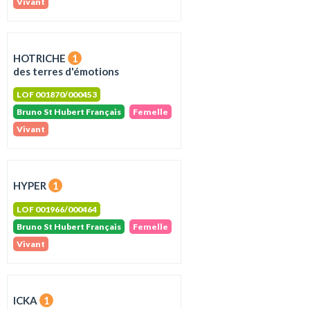
Vivant
HOTRICHE
1
des terres d'émotions
LOF 001870/000453
Bruno St Hubert Français
Femelle
Vivant
HYPER
1
LOF 001966/000464
Bruno St Hubert Français
Femelle
Vivant
ICKA
1