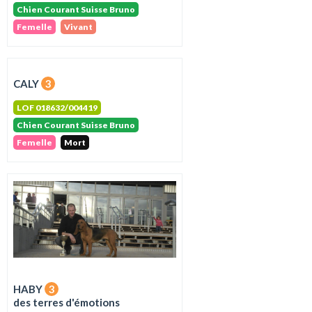
Chien Courant Suisse Bruno
Femelle
Vivant
CALY
3
LOF 018632/004419
Chien Courant Suisse Bruno
Femelle
Mort
HABY
3
des terres d'émotions