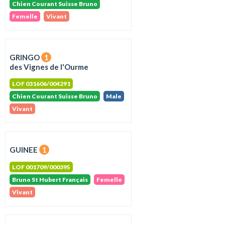
Chien Courant Suisse Bruno
Femelle
Vivant
GRINGO
1
des Vignes de l'Ourme
LOF 031606/004291
Chien Courant Suisse Bruno
Male
Vivant
GUINEE
1
LOF 001709/000395
Bruno St Hubert Français
Femelle
Vivant