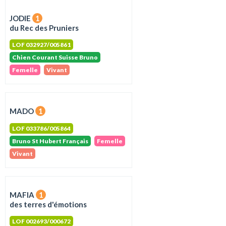
JODIE
1
du Rec des Pruniers
LOF 032927/005861
Chien Courant Suisse Bruno
Femelle
Vivant
MADO
1
LOF 033786/005864
Bruno St Hubert Français
Femelle
Vivant
MAFIA
1
des terres d'émotions
LOF 002693/000672