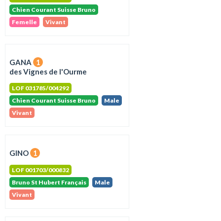
Chien Courant Suisse Bruno
Femelle
Vivant
GANA
1
des Vignes de l'Ourme
LOF 031785/004292
Chien Courant Suisse Bruno
Male
Vivant
GINO
1
LOF 001703/000832
Bruno St Hubert Français
Male
Vivant