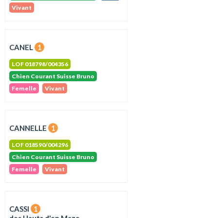
Vivant
CANEL
1
LOF 018798/004356
Chien Courant Suisse Bruno
Femelle
Vivant
CANNELLE
1
LOF 018590/004296
Chien Courant Suisse Bruno
Femelle
Vivant
CASSI
1