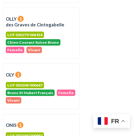
OLLY
1
des Graves de Cintegabelle
LOF 034279/006158
Chien Courant Suisse Bruno
Femelle
Vivant
OLY
1
LOF 003204/000687
Bruno St Hubert Français
Femelle
Vivant
FR
ONIS
1
LOF 003198/000992