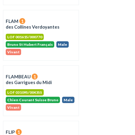
FLAM
1
des Collines Verdoyantes
LOF 001615/000770
Bruno St Hubert Français
Male
Vivant
FLAMBEAU
1
des Garrigues du Midi
LOF 031095/004355
Chien Courant Suisse Bruno
Male
Vivant
FLIP
1