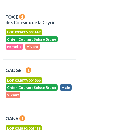
FOXIE
1
des Coteaux de la Cayrié
LOF 031497/005449
Chien Courant Suisse Bruno
Femelle
Vivant
GADGET
1
LOF 031877/004366
Chien Courant Suisse Bruno
Male
Vivant
GANA
1
LOF 031880/005458