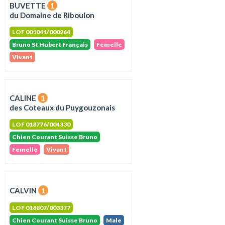
BUVETTE
1
du Domaine de Riboulon
LOF 001041/000264
Bruno St Hubert Français
Femelle
Vivant
CALINE
1
des Coteaux du Puygouzonais
LOF 018776/004330
Chien Courant Suisse Bruno
Femelle
Vivant
CALVIN
1
LOF 018807/003377
Chien Courant Suisse Bruno
Male