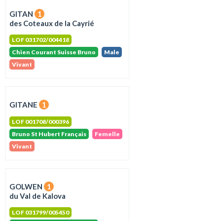
GITAN
1
des Coteaux de la Cayrié
LOF 031702/004418
Chien Courant Suisse Bruno
Male
Vivant
GITANE
1
LOF 001708/000396
Bruno St Hubert Français
Femelle
Vivant
GOLWEN
1
du Val de Kalova
LOF 031799/005450