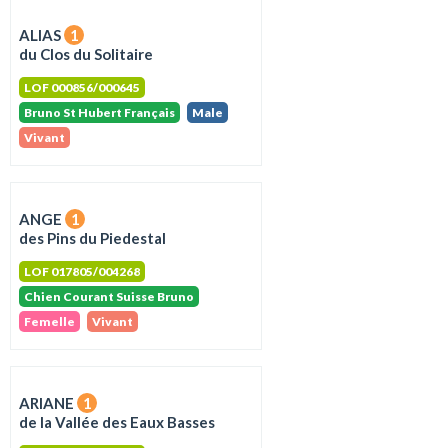
ALIAS
1
du Clos du Solitaire
LOF 000856/000645
Bruno St Hubert Français
Male
Vivant
ANGE
1
des Pins du Piedestal
LOF 017805/004268
Chien Courant Suisse Bruno
Femelle
Vivant
ARIANE
1
de la Vallée des Eaux Basses