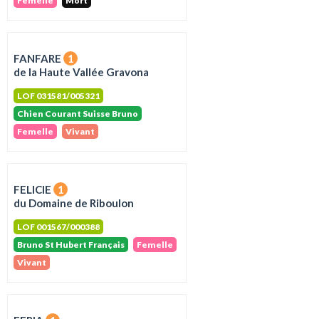
Femelle
Mort
FANFARE
1
de la Haute Vallée Gravona
LOF 031581/005321
Chien Courant Suisse Bruno
Femelle
Vivant
FELICIE
1
du Domaine de Riboulon
LOF 001567/000388
Bruno St Hubert Français
Femelle
Vivant