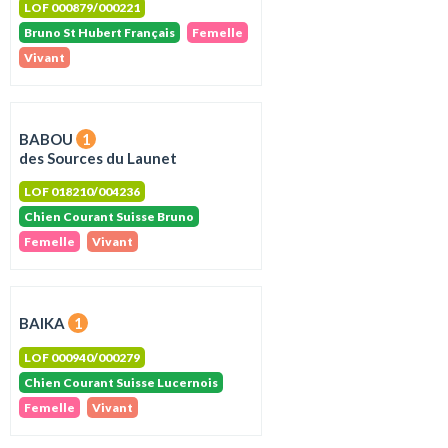
LOF 000879/000221
Bruno St Hubert Français
Femelle
Vivant
BABOU
1
des Sources du Launet
LOF 018210/004236
Chien Courant Suisse Bruno
Femelle
Vivant
BAIKA
1
LOF 000940/000279
Chien Courant Suisse Lucernois
Femelle
Vivant