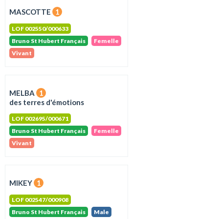
MASCOTTE
1
LOF 002550/000633
Bruno St Hubert Français
Femelle
Vivant
MELBA
1
des terres d'émotions
LOF 002695/000671
Bruno St Hubert Français
Femelle
Vivant
MIKEY
1
LOF 002547/000908
Bruno St Hubert Français
Male