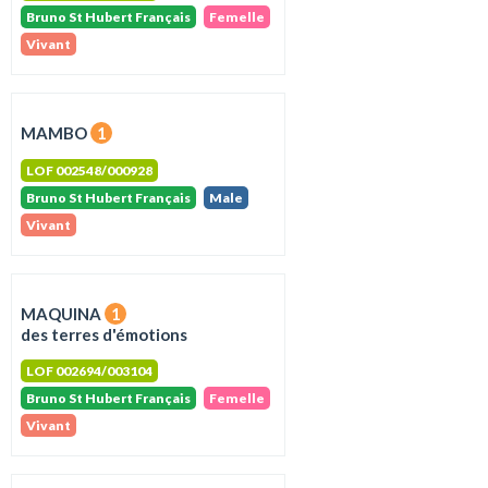
Bruno St Hubert Français
Femelle
Vivant
MAMBO
1
LOF 002548/000928
Bruno St Hubert Français
Male
Vivant
MAQUINA
1
des terres d'émotions
LOF 002694/003104
Bruno St Hubert Français
Femelle
Vivant