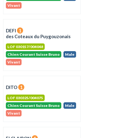
Vivant
DEFI
1
des Coteaux du Puygouzonais
LOF 030157/004048
Chien Courant Suisse Bruno
Male
Vivant
DITO
1
LOF 030325/004075
Chien Courant Suisse Bruno
Male
Vivant