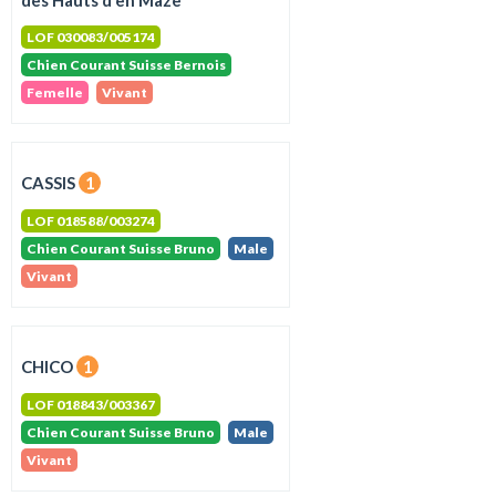
des Hauts d'en Maze
LOF 030083/005174
Chien Courant Suisse Bernois
Femelle
Vivant
CASSIS
1
LOF 018588/003274
Chien Courant Suisse Bruno
Male
Vivant
CHICO
1
LOF 018843/003367
Chien Courant Suisse Bruno
Male
Vivant