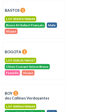
BASTOS
1
LOF 001091/000698
Bruno St Hubert Français
Male
Vivant
BOGOTA
1
LOF 018525/004327
Chien Courant Suisse Bruno
Femelle
Vivant
BOY
1
des Collines Verdoyantes
LOF 000962/000668