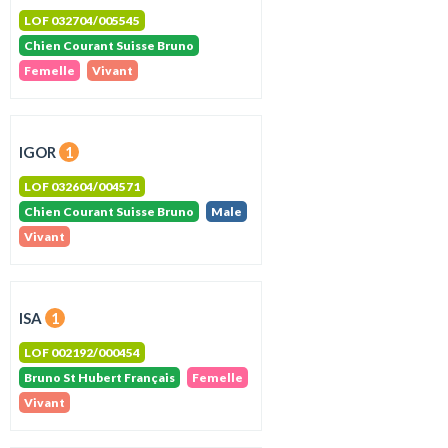
LOF 032704/005545
Chien Courant Suisse Bruno
Femelle
Vivant
IGOR
1
LOF 032604/004571
Chien Courant Suisse Bruno
Male
Vivant
ISA
1
LOF 002192/000454
Bruno St Hubert Français
Femelle
Vivant