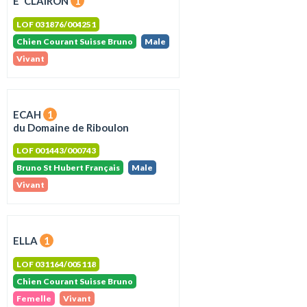
E' CLAIRON
1
LOF 031876/004251
Chien Courant Suisse Bruno
Male
Vivant
ECAH
1
du Domaine de Riboulon
LOF 001443/000743
Bruno St Hubert Français
Male
Vivant
ELLA
1
LOF 031164/005118
Chien Courant Suisse Bruno
Femelle
Vivant