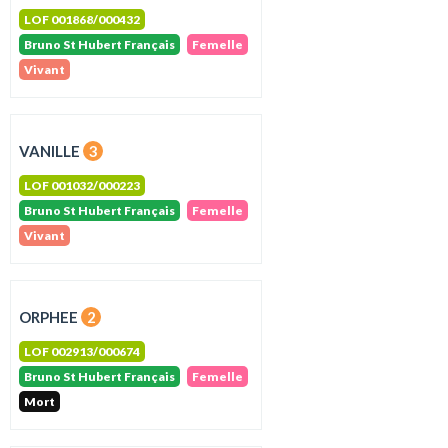
LOF 001868/000432
Bruno St Hubert Français
Femelle
Vivant
VANILLE
3
LOF 001032/000223
Bruno St Hubert Français
Femelle
Vivant
ORPHEE
2
LOF 002913/000674
Bruno St Hubert Français
Femelle
Mort