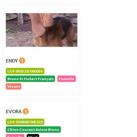
ENDY
1
LOF 001522/000355
Bruno St Hubert Français
Femelle
Vivant
EVORA
1
LOF 030808/005320
Chien Courant Suisse Bruno