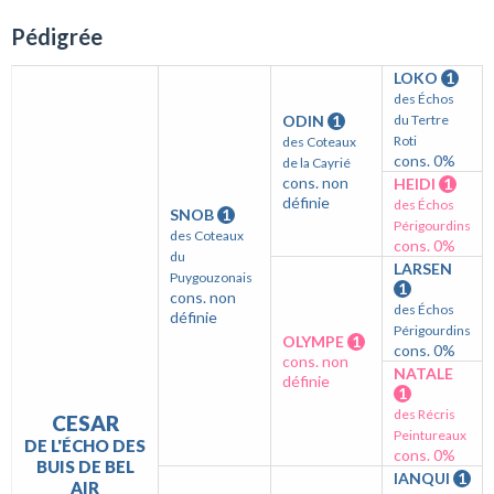
Pédigrée
LOKO
1
des Échos
ODIN
1
du Tertre
Roti
des Coteaux
cons. 0%
de la Cayrié
cons. non
HEIDI
1
définie
des Échos
SNOB
1
Périgourdins
des Coteaux
cons. 0%
du
LARSEN
Puygouzonais
1
cons. non
des Échos
définie
Périgourdins
OLYMPE
1
cons. 0%
cons. non
NATALE
définie
1
des Récris
CESAR
Peintureaux
DE L'ÉCHO DES
cons. 0%
BUIS DE BEL
IANQUI
1
AIR