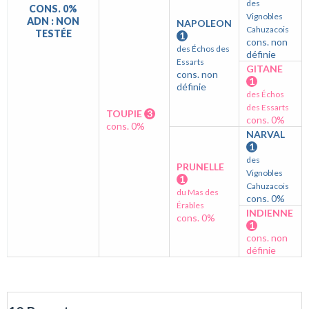
des
CONS. 0%
Vignobles
ADN : NON
NAPOLEON
Cahuzacois
TESTÉE
1
cons. non
des Échos des
définie
Essarts
GITANE
cons. non
1
définie
des Échos
des Essarts
TOUPIE
3
cons. 0%
cons. 0%
NARVAL
1
des
PRUNELLE
Vignobles
1
Cahuzacois
du Mas des
cons. 0%
Érables
INDIENNE
cons. 0%
1
cons. non
définie