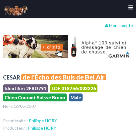
Mon compte
de l'Écho des Buis de Bel Air
CESAR
Identifié : 2FRD791
LOF 018756/003326
Chien Courant Suisse Bruno
Male
Né le 16/05/2007
Proprietaire :
Philippe HORY
Producteur :
Philippe HORY