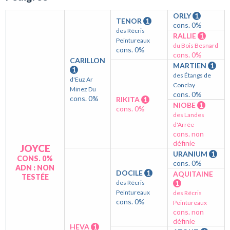
ORLY
1
TENOR
1
cons. 0%
des Récris
RALLIE
1
Peintureaux
du Bois Besnard
cons. 0%
cons. 0%
CARILLON
MARTIEN
1
1
des Étangs de
d'Euz Ar
Conclay
Minez Du
cons. 0%
cons. 0%
RIKITA
1
NIOBE
1
cons. 0%
des Landes
d'Arrée
cons. non
définie
JOYCE
URANIUM
1
CONS. 0%
cons. 0%
ADN : NON
DOCILE
1
AQUITAINE
TESTÉE
des Récris
1
Peintureaux
des Récris
cons. 0%
Peintureaux
cons. non
définie
HEVA
1