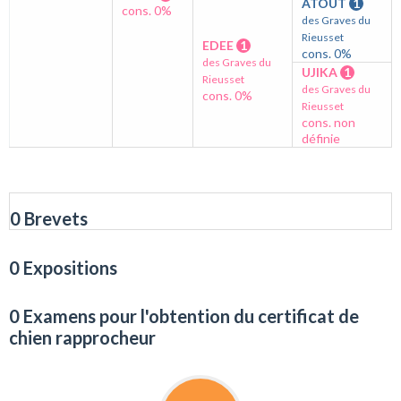
ATOUT
1
cons. 0%
des Graves du
Rieusset
EDEE
1
cons. 0%
des Graves du
UJIKA
1
Rieusset
des Graves du
cons. 0%
Rieusset
cons. non
définie
0 Brevets
0 Expositions
0 Examens pour l'obtention du certificat de
chien rapprocheur