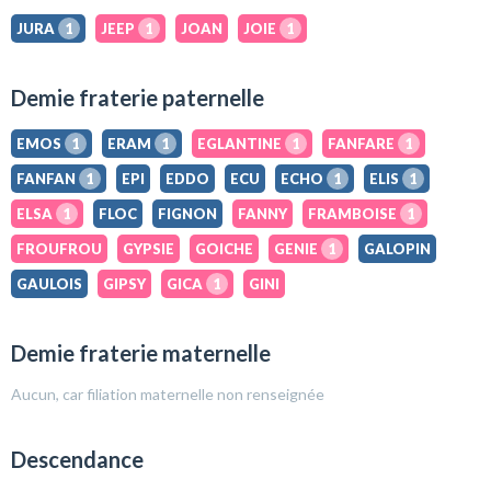
JURA
1
JEEP
1
JOAN
JOIE
1
Demie fraterie paternelle
EMOS
1
ERAM
1
EGLANTINE
1
FANFARE
1
FANFAN
1
EPI
EDDO
ECU
ECHO
1
ELIS
1
ELSA
1
FLOC
FIGNON
FANNY
FRAMBOISE
1
FROUFROU
GYPSIE
GOICHE
GENIE
1
GALOPIN
GAULOIS
GIPSY
GICA
1
GINI
Demie fraterie maternelle
Aucun, car filiation maternelle non renseignée
Descendance