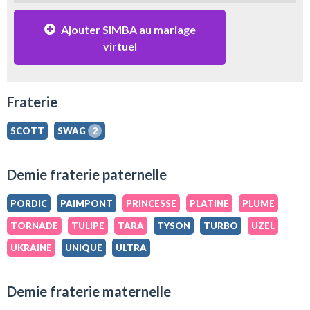
Ajouter SIMBA au mariage
virtuel
Fraterie
SCOTT
SWAG
2
Demie fraterie paternelle
PORDIC
PAIMPONT
PRINCESSE
PLATINE
PLUME
TORNADE
TULIPE
TARA
TYSON
TURBO
UZEL
UKRAINE
UNIQUE
ULTRA
Demie fraterie maternelle