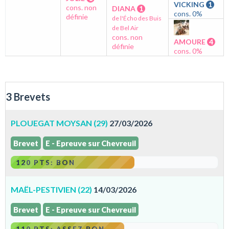
VICKING
1
cons. non
DIANA
1
cons. 0%
définie
de l'Écho des Buis
de Bel Air
cons. non
AMOURE
4
définie
cons. 0%
3 Brevets
PLOUEGAT MOYSAN (29)
27/03/2026
Brevet
E - Epreuve sur Chevreuil
120 PTS: BON
MAËL-PESTIVIEN (22)
14/03/2026
Brevet
E - Epreuve sur Chevreuil