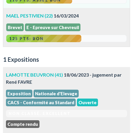
110 PTS: ASSEZ BON
MAEL PESTIVIEN (22)
16/03/2024
Brevet
E - Epreuve sur Chevreuil
125 PTS: BON
1 Expositions
LAMOTTE BEUVRON (41)
18/06/2023 - jugement par
René FAVRE
Exposition
Nationale d'Elevage
CACS - Conformité au Standard
Ouverte
NON CLASSÉ. EXCELLENT
Compte rendu