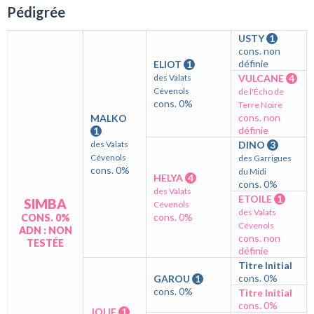
Pédigrée
USTY
1
cons. non
définie
ELIOT
1
des Valats
VULCANE
4
Cévenols
de l'Écho de
cons. 0%
Terre Noire
cons. non
MALKO
définie
1
des Valats
DINO
3
Cévenols
des Garrigues
cons. 0%
du Midi
HELYA
4
cons. 0%
des Valats
ETOILE
1
SIMBA
Cévenols
des Valats
cons. 0%
CONS. 0%
Cévenols
ADN : NON
cons. non
TESTÉE
définie
Titre Initial
cons. 0%
GAROU
1
cons. 0%
Titre Initial
cons. 0%
JOLIE
1