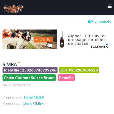
Mon compte
SIMBA
Identifié : 250268743799246
LOF 035298/006320
Chien Courant Suisse Bruno
Femelle
Né le 06/05/2021
Proprietaire :
David OLIER
Producteur :
David OLIER