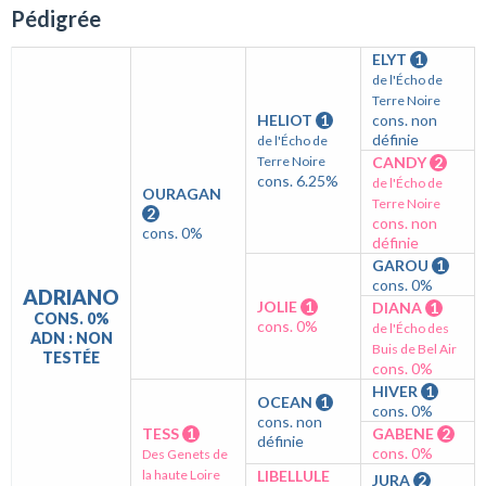
Pédigrée
ELYT
1
de l'Écho de
Terre Noire
HELIOT
1
cons. non
définie
de l'Écho de
Terre Noire
CANDY
2
cons. 6.25%
de l'Écho de
OURAGAN
Terre Noire
2
cons. non
cons. 0%
définie
GAROU
1
cons. 0%
ADRIANO
JOLIE
1
DIANA
1
CONS. 0%
cons. 0%
de l'Écho des
ADN : NON
Buis de Bel Air
TESTÉE
cons. 0%
HIVER
1
OCEAN
1
cons. 0%
cons. non
TESS
1
GABENE
2
définie
cons. 0%
Des Genets de
la haute Loire
LIBELLULE
JURA
2