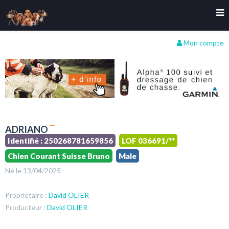
Mon compte
ADRIANO
Identifié : 250268781659856
LOF 036691/**
Chien Courant Suisse Bruno
Male
Né le 13/04/2025
Proprietaire :
David OLIER
Producteur :
David OLIER