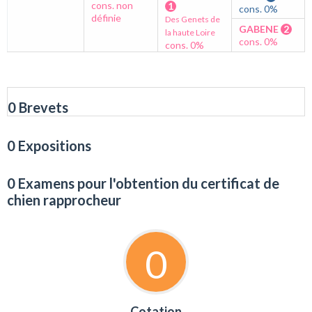
cons. non
1
cons. 0%
définie
Des Genets de
GABENE
2
la haute Loire
cons. 0%
cons. 0%
0 Brevets
0 Expositions
0 Examens pour l'obtention du certificat de
chien rapprocheur
0
Cotation