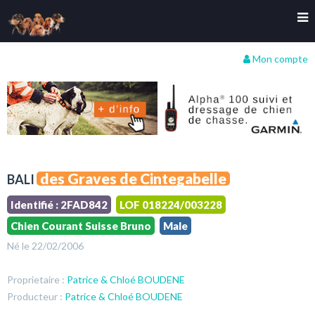
Mon compte
des Graves de Cintegabelle
BALI
Identifié : 2FAD842
LOF 018224/003228
Chien Courant Suisse Bruno
Male
Né le 22/02/2006
Proprietaire :
Patrice & Chloé BOUDENE
Producteur :
Patrice & Chloé BOUDENE