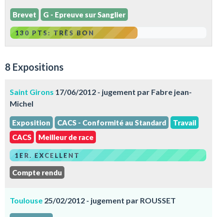
Brevet
G - Epreuve sur Sanglier
130 PTS: TRÈS BON
8 Expositions
Saint Girons
17/06/2012 - jugement par Fabre jean-
Michel
Exposition
CACS - Conformité au Standard
Travail
CACS
Meilleur de race
1ER. EXCELLENT
Compte rendu
Toulouse
25/02/2012 - jugement par ROUSSET