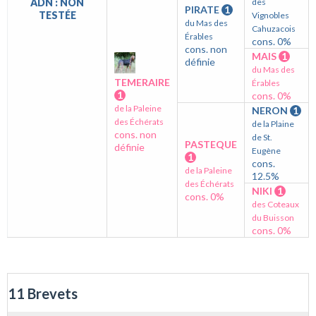
ADN : NON
des
PIRATE
1
TESTÉE
Vignobles
du Mas des
Cahuzacois
Érables
cons. 0%
cons. non
MAIS
1
définie
du Mas des
TEMERAIRE
Érables
1
cons. 0%
de la Paleine
NERON
1
des Échérats
de la Plaine
cons. non
de St.
PASTEQUE
définie
Eugène
1
cons.
de la Paleine
12.5%
des Échérats
NIKI
1
cons. 0%
des Coteaux
du Buisson
cons. 0%
11 Brevets