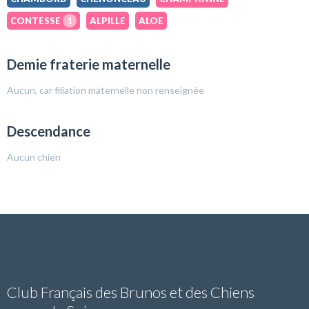
CONTESSE
1
ALPILLE
ALOE
Demie fraterie maternelle
Aucun, car filiation maternelle non renseignée
Descendance
Aucun chien
Club Français des Brunos et des Chiens