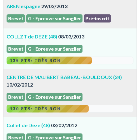
AREN espagne
29/03/2013
Brevet
G - Epreuve sur Sanglier
Pré-inscrit
COLLZT de DEZE (48)
08/03/2013
Brevet
G - Epreuve sur Sanglier
135 PTS: TRÈS BON
CENTRE DE MALIBERT BABEAU-BOULDOUX (34)
10/02/2012
Brevet
G - Epreuve sur Sanglier
130 PTS: TRÈS BON
Collet de Deze (48)
03/02/2012
Brevet
G - Epreuve sur Sanglier