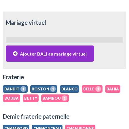
Mariage virtuel
Ajouter BALI au mariage virtuel
Fraterie
BANDIT
1
BOSTON
1
BLANCO
BELLE
1
BAHIA
BOUBA
BETTY
BAMBOU
1
Demie fraterie paternelle
CHAMBORD
CHENONCEAU
CHAMPIONNE