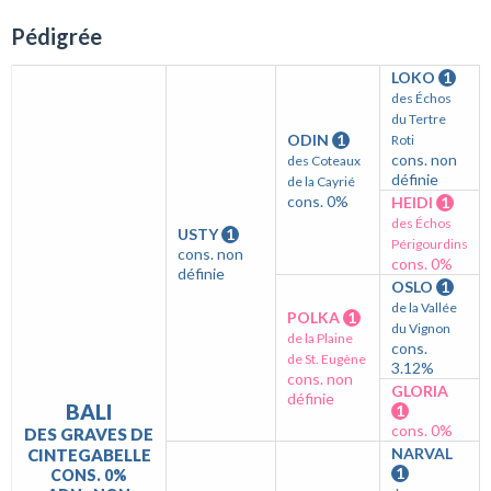
Pédigrée
LOKO
1
des Échos
du Tertre
ODIN
1
Roti
cons. non
des Coteaux
définie
de la Cayrié
cons. 0%
HEIDI
1
des Échos
USTY
1
Périgourdins
cons. non
cons. 0%
définie
OSLO
1
de la Vallée
POLKA
1
du Vignon
de la Plaine
cons.
de St. Eugène
3.12%
cons. non
GLORIA
définie
BALI
1
cons. 0%
DES GRAVES DE
NARVAL
CINTEGABELLE
1
CONS. 0%