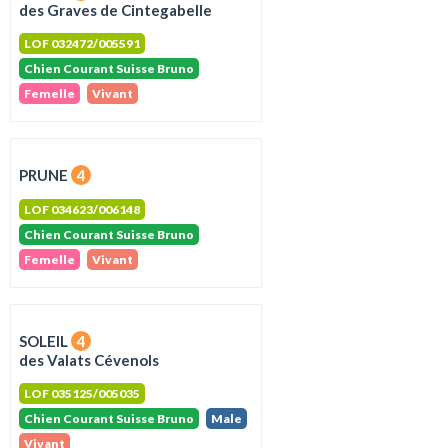
des Graves de Cintegabelle
LOF 032472/005591
Chien Courant Suisse Bruno
Femelle
Vivant
PRUNE
4
LOF 034623/006148
Chien Courant Suisse Bruno
Femelle
Vivant
SOLEIL
4
des Valats Cévenols
LOF 035125/005035
Chien Courant Suisse Bruno
Male
Vivant