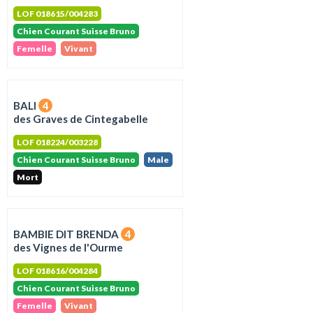
LOF 018615/004283
Chien Courant Suisse Bruno
Femelle
Vivant
BALI
4
des Graves de Cintegabelle
LOF 018224/003228
Chien Courant Suisse Bruno
Male
Mort
BAMBIE DIT BRENDA
4
des Vignes de l'Ourme
LOF 018616/004284
Chien Courant Suisse Bruno
Femelle
Vivant