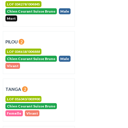
LOF 034278/004845
Chien Courant Suisse Bruno
Male
Mort
PILOU
2
LOF 034618/004888
Chien Courant Suisse Bruno
Male
Vivant
TANGA
2
LOF 016343/003900
Chien Courant Suisse Bruno
Femelle
Vivant