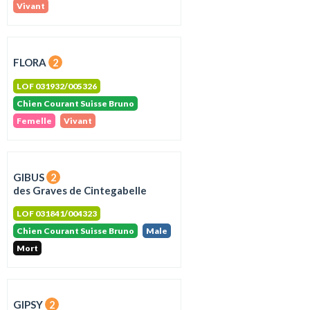
Vivant
FLORA
2
LOF 031932/005326
Chien Courant Suisse Bruno
Femelle
Vivant
GIBUS
2
des Graves de Cintegabelle
LOF 031841/004323
Chien Courant Suisse Bruno
Male
Mort
GIPSY
2