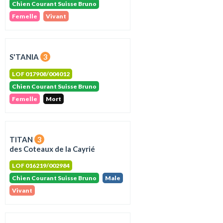
Chien Courant Suisse Bruno
Femelle
Vivant
S'TANIA
3
LOF 017908/004012
Chien Courant Suisse Bruno
Femelle
Mort
TITAN
3
des Coteaux de la Cayrié
LOF 016219/002984
Chien Courant Suisse Bruno
Male
Vivant