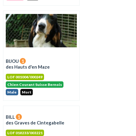
BIJOU
1
des Hauts d'en Maze
LOF 001004/000249
Chien Courant Suisse Bernois
Male
Mort
BILL
1
des Graves de Cintegabelle
LOF 018233/003221