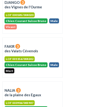
DJANGO
3
des Vignes de l'Ourme
LOF 030185/004020
Chien Courant Suisse Bruno
Male
Vivant
FAKIR
3
des Valats Cévenols
LOF 031156/004242
Chien Courant Suisse Bruno
Male
Mort
NALIA
3
de la plaine des Egaux
LOF 033906/005987