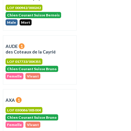
LOF 000942/000242
Chien Courant Suisse Bernois
Male
Mort
AUDE
1
des Coteaux de la Cayrié
LOF 017733/004355
Chien Courant Suisse Bruno
Femelle
Vivant
AXA
1
LOF 030086/005004
Chien Courant Suisse Bruno
Femelle
Vivant