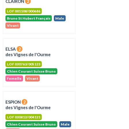
CLAIRON
2
LOF 001108/000686
Bruno St Hubert Français
Male
Vivant
ELSA
2
des Vignes de l'Ourme
LOF 030763/005123
Chien Courant Suisse Bruno
Femelle
Vivant
ESPION
2
des Vignes de l'Ourme
LOF 030812/004121
Chien Courant Suisse Bruno
Male