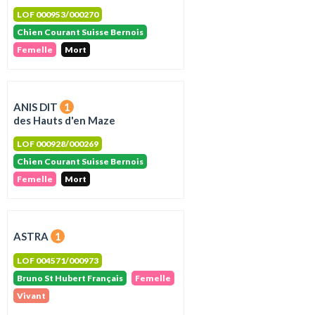
LOF 000953/000270
Chien Courant Suisse Bernois
Femelle
Mort
ANIS DIT
1
des Hauts d'en Maze
LOF 000928/000269
Chien Courant Suisse Bernois
Femelle
Mort
ASTRA
1
LOF 004571/000973
Bruno St Hubert Français
Femelle
Vivant