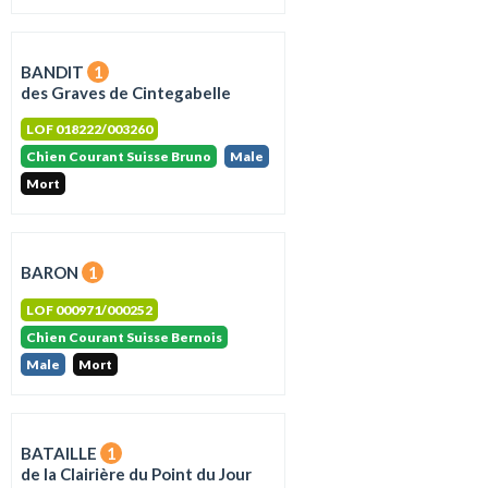
BANDIT
1
des Graves de Cintegabelle
LOF 018222/003260
Chien Courant Suisse Bruno
Male
Mort
BARON
1
LOF 000971/000252
Chien Courant Suisse Bernois
Male
Mort
BATAILLE
1
de la Clairière du Point du Jour