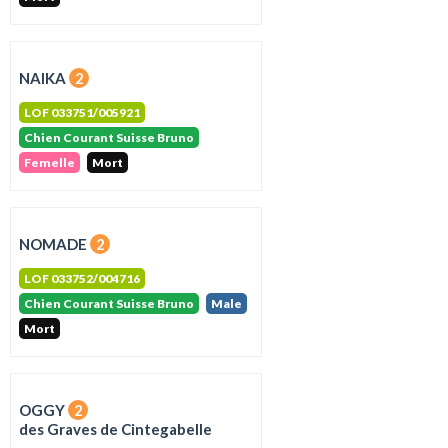
NAIKA
2
LOF 033751/005921
Chien Courant Suisse Bruno
Femelle
Mort
NOMADE
2
LOF 033752/004716
Chien Courant Suisse Bruno
Male
Mort
OGGY
2
des Graves de Cintegabelle