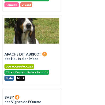
Femelle
Vivant
APACHE DIT ABRICOT
4
des Hauts d'en Maze
LOF 000954/000233
Chien Courant Suisse Bernois
Male
Mort
BABY
4
des Vignes de l'Ourme