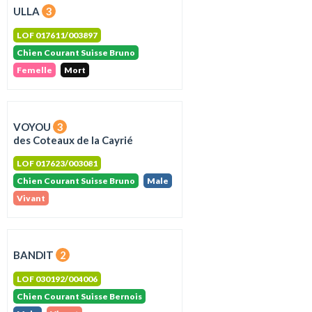
ULLA
3
LOF 017611/003897
Chien Courant Suisse Bruno
Femelle
Mort
VOYOU
3
des Coteaux de la Cayrié
LOF 017623/003081
Chien Courant Suisse Bruno
Male
Vivant
BANDIT
2
LOF 030192/004006
Chien Courant Suisse Bernois