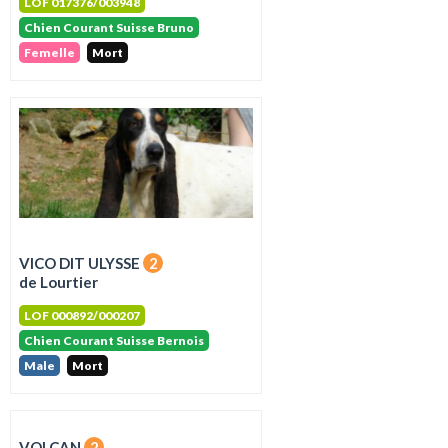
LOF 017376/003948
Chien Courant Suisse Bruno
Femelle
Mort
VICO DIT ULYSSE
2
de Lourtier
LOF 000892/000207
Chien Courant Suisse Bernois
Male
Mort
VOLCAN
2