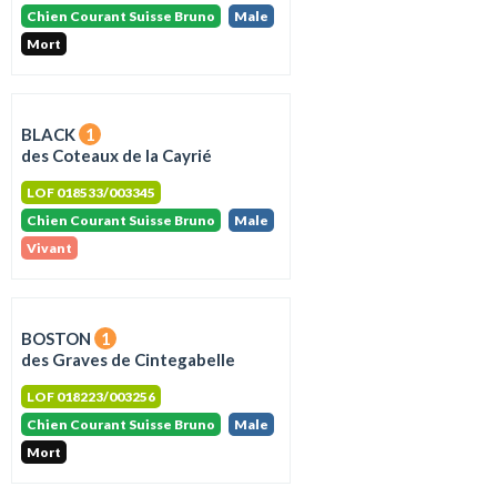
Chien Courant Suisse Bruno
Male
Mort
BLACK
1
des Coteaux de la Cayrié
LOF 018533/003345
Chien Courant Suisse Bruno
Male
Vivant
BOSTON
1
des Graves de Cintegabelle
LOF 018223/003256
Chien Courant Suisse Bruno
Male
Mort