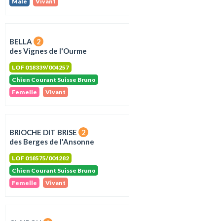
Male
Vivant
BELLA
2
des Vignes de l'Ourme
LOF 018339/004257
Chien Courant Suisse Bruno
Femelle
Vivant
BRIOCHE DIT BRISE
2
des Berges de l'Ansonne
LOF 018575/004282
Chien Courant Suisse Bruno
Femelle
Vivant