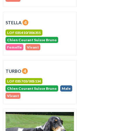
STELLA
4
LOF 035410/006355
Chien Courant Suisse Bruno
Femelle
Vivant
TURBO
4
LOF 035703/005134
Chien Courant Suisse Bruno
Male
Vivant